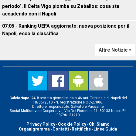
periodo". Il Celta Vigo piomba su Zeballos: cosa sta
accadendo con il Napoli
07:05 - Ranking UEFA aggiornato: nuova posizione per il
Napoli, ecco la classifica
Altre Notizie »
CalcioNapoli24.it
testata giornalistica n.46 aut. Tribunale di Napoli del
18/06/2010 - N. registrazione ROC-27006.
Direttore responsabile: Salvatore Passante
Social Multiservice Cooperativa, Via Dei Fiorentini 21, 80133 Napoli P.I.
08796131210
Privacy Policy
Cookie Policy
Chi Siamo
-
-
Organigramma
Contatti
Rettifiche
Linee Guida
-
-
-