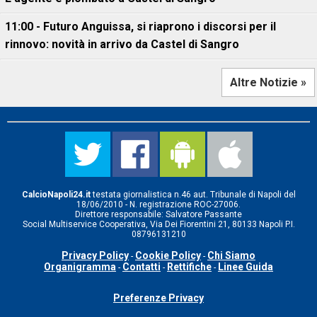
11:00 - Futuro Anguissa, si riaprono i discorsi per il
rinnovo: novità in arrivo da Castel di Sangro
Altre Notizie »
CalcioNapoli24.it
testata giornalistica n.46 aut. Tribunale di Napoli del
18/06/2010 - N. registrazione ROC-27006.
Direttore responsabile: Salvatore Passante
Social Multiservice Cooperativa, Via Dei Fiorentini 21, 80133 Napoli P.I.
08796131210
Privacy Policy
Cookie Policy
Chi Siamo
-
-
Organigramma
Contatti
Rettifiche
Linee Guida
-
-
-
Preferenze Privacy