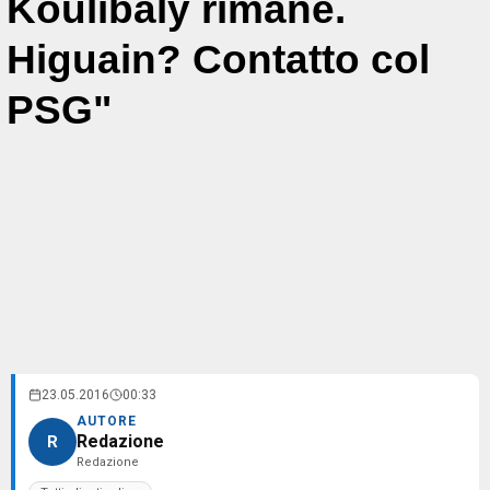
Koulibaly rimane.
Higuain? Contatto col
PSG"
23.05.2016
00:33
AUTORE
Redazione
R
Redazione