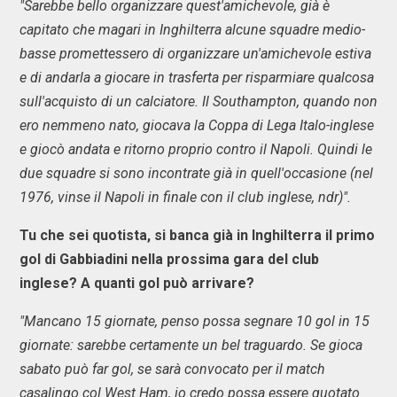
"Sarebbe bello organizzare quest'amichevole, già è
capitato che magari in Inghilterra alcune squadre medio-
basse promettessero di organizzare un'amichevole estiva
e di andarla a giocare in trasferta per risparmiare qualcosa
sull'acquisto di un calciatore. Il Southampton, quando non
ero nemmeno nato, giocava la Coppa di Lega Italo-inglese
e giocò andata e ritorno proprio contro il Napoli. Quindi le
due squadre si sono incontrate già in quell'occasione (nel
1976, vinse il Napoli in finale con il club inglese, ndr)".
Tu che sei quotista, si banca già in Inghilterra il primo
gol di Gabbiadini nella prossima gara del club
inglese? A quanti gol può arrivare?
"Mancano 15 giornate, penso possa segnare 10 gol in 15
giornate: sarebbe certamente un bel traguardo. Se gioca
sabato può far gol, se sarà convocato per il match
casalingo col West Ham, io credo possa essere quotato