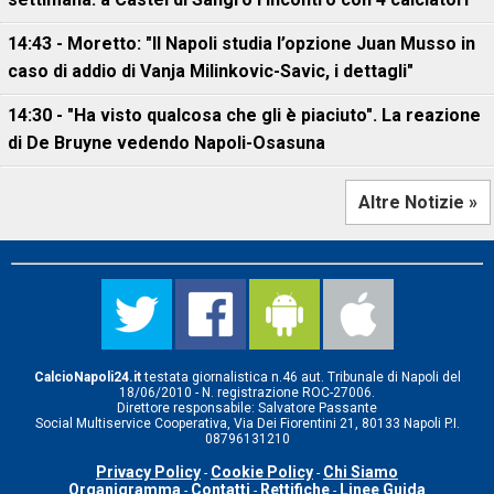
14:43 - Moretto: "Il Napoli studia l’opzione Juan Musso in
caso di addio di Vanja Milinkovic-Savic, i dettagli"
14:30 - "Ha visto qualcosa che gli è piaciuto". La reazione
di De Bruyne vedendo Napoli-Osasuna
Altre Notizie »
CalcioNapoli24.it
testata giornalistica n.46 aut. Tribunale di Napoli del
18/06/2010 - N. registrazione ROC-27006.
Direttore responsabile: Salvatore Passante
Social Multiservice Cooperativa, Via Dei Fiorentini 21, 80133 Napoli P.I.
08796131210
Privacy Policy
Cookie Policy
Chi Siamo
-
-
Organigramma
Contatti
Rettifiche
Linee Guida
-
-
-