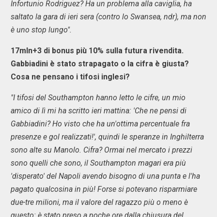
Infortunio Rodriguez? Ha un problema alla caviglia, ha
saltato la gara di ieri sera (contro lo Swansea, ndr), ma non
è uno stop lungo".
17mln+3 di bonus più 10% sulla futura rivendita.
Gabbiadini è stato strapagato o la cifra è giusta?
Cosa ne pensano i tifosi inglesi?
"I tifosi del Southampton hanno letto le cifre, un mio
amico di lì mi ha scritto ieri mattina: 'Che ne pensi di
Gabbiadini? Ho visto che ha un'ottima percentuale fra
presenze e gol realizzati!', quindi le speranze in Inghilterra
sono alte su Manolo. Cifra? Ormai nel mercato i prezzi
sono quelli che sono, il Southampton magari era più
'disperato' del Napoli avendo bisogno di una punta e l'ha
pagato qualcosina in più! Forse si potevano risparmiare
due-tre milioni, ma il valore del ragazzo più o meno è
questo: è stato preso a poche ore dalla chiusura del