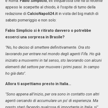
e Roma.
Fábio Simplício
, ex trequartista che ha di recente
appeso le scarpette al chiodo, è l'ospite di turno della
redazione di
CalcioNapoli24.it
in vista del big match di
sabato pomeriggio e non solo:
Fabio Simplicio si è ritirato davvero o potrebbe
esserci una sorpresa in Brasile?
"No, ho deciso di smettere definitivamente. Ora sto
lavorando per entrare nel mondo degli agenti Fifa. Ho già
iniziato a muovermi in tal senso, sto lavorando con alcuni
elementi del settore per muovere i primi passi. In campo
ho già dato".
Allora ti aspettiamo presto in Italia...
"Sono appena all'inizio, per ora sono in contatto con altri
agenti cercando di accumulare un po' di esperienza. Ma
presto starò facendo qualcosa di importante in Italia, sì".