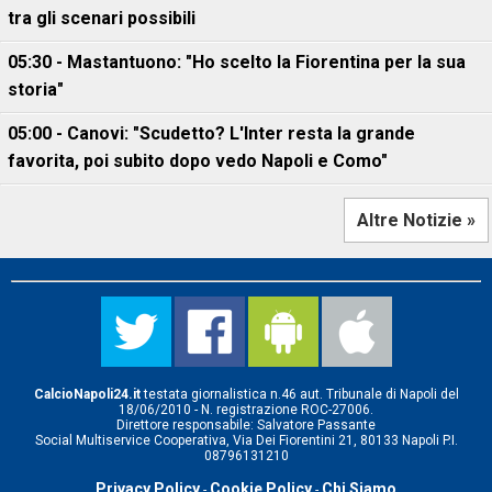
tra gli scenari possibili
05:30 - Mastantuono: "Ho scelto la Fiorentina per la sua
storia"
05:00 - Canovi: "Scudetto? L'Inter resta la grande
favorita, poi subito dopo vedo Napoli e Como"
Altre Notizie »
CalcioNapoli24.it
testata giornalistica n.46 aut. Tribunale di Napoli del
18/06/2010 - N. registrazione ROC-27006.
Direttore responsabile: Salvatore Passante
Social Multiservice Cooperativa, Via Dei Fiorentini 21, 80133 Napoli P.I.
08796131210
Privacy Policy
Cookie Policy
Chi Siamo
-
-