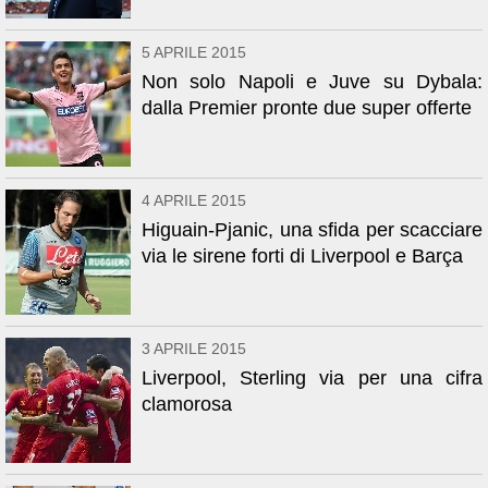
5 APRILE 2015
Non solo Napoli e Juve su Dybala:
dalla Premier pronte due super offerte
4 APRILE 2015
Higuain-Pjanic, una sfida per scacciare
via le sirene forti di Liverpool e Barça
3 APRILE 2015
Liverpool, Sterling via per una cifra
clamorosa