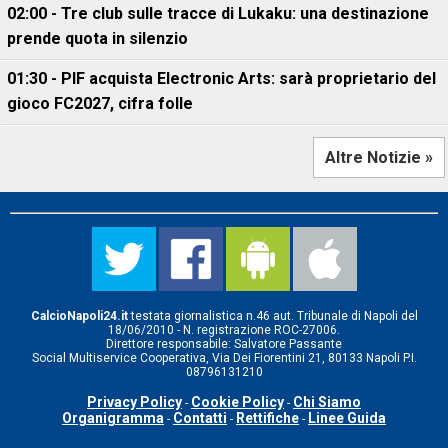
02:00 - Tre club sulle tracce di Lukaku: una destinazione
prende quota in silenzio
01:30 - PIF acquista Electronic Arts: sarà proprietario del
gioco FC2027, cifra folle
Altre Notizie »
CalcioNapoli24.it
testata giornalistica n.46 aut. Tribunale di Napoli del
18/06/2010 - N. registrazione ROC-27006.
Direttore responsabile: Salvatore Passante
Social Multiservice Cooperativa, Via Dei Fiorentini 21, 80133 Napoli P.I.
08796131210
Privacy Policy
Cookie Policy
Chi Siamo
-
-
Organigramma
Contatti
Rettifiche
Linee Guida
-
-
-