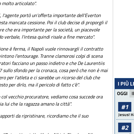
 molto articolato".
 l'agente portò un'offerta importante dell'Everton
ta mancata cessione. Poi il club decise di proporgli il
re che era importante per la società, un piacevole
do verbale, l'intesa quindi risale a fine mercato".
ione è ferma, il Napoli vuole rinnovargli il contratto
vintono l'entourage. Tranne clamorosi colpi di scena
uratori facciano un passo indietro e che De Laurentiis
 17 sullo sfondo per la cronaca, cosa però che non è mai
o per l'atleta e ci sarebbe un ricorso del club che
I PIÙ 
sto per dirlo, ma il pericolo di fatto c'è".
OGGI
I
o col vecchio procuratore, vediamo cosa succede ora
a lui che la ragazza amano la città".
#1
Jesus! H
apporti da ripristinare, ricordiamo che il suo
#2