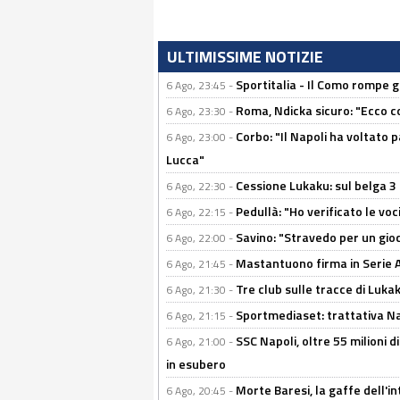
ULTIMISSIME NOTIZIE
Sportitalia - Il Como rompe g
6 Ago, 23:45 -
Roma, Ndicka sicuro: "Ecco c
6 Ago, 23:30 -
Corbo: "Il Napoli ha voltato 
6 Ago, 23:00 -
Lucca"
Cessione Lukaku: sul belga 3 
6 Ago, 22:30 -
Pedullà: "Ho verificato le vo
6 Ago, 22:15 -
Savino: "Stravedo per un gio
6 Ago, 22:00 -
Mastantuono firma in Serie A, 
6 Ago, 21:45 -
Tre club sulle tracce di Luka
6 Ago, 21:30 -
Sportmediaset: trattativa Nap
6 Ago, 21:15 -
SSC Napoli, oltre 55 milioni d
6 Ago, 21:00 -
in esubero
Morte Baresi, la gaffe dell'i
6 Ago, 20:45 -