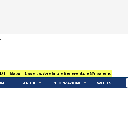
0
 DTT Napoli, Caserta, Avellino e Benevento e 84 Salerno
UM
SERIE A
INFORMAZIONI
WEB TV