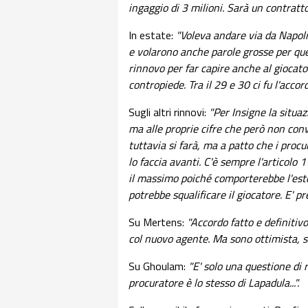
ingaggio di 3 milioni. Sarà un contratto
In estate:
"Voleva andare via da Napoli,
e volarono anche parole grosse per ques
rinnovo per far capire anche al giocato
contropiede. Tra il 29 e 30 ci fu l'accor
Sugli altri rinnovi:
"Per Insigne la situaz
ma alle proprie cifre che però non con
tuttavia si farà, ma a patto che i proc
lo faccia avanti. C'è sempre l'articolo
il massimo poiché comporterebbe l'ester
potrebbe squalificare il giocatore. E' pre
Su Mertens:
"Accordo fatto e definitiv
col nuovo agente. Ma sono ottimista, si
Su Ghoulam:
"E' solo una questione di r
procuratore è lo stesso di Lapadula...".