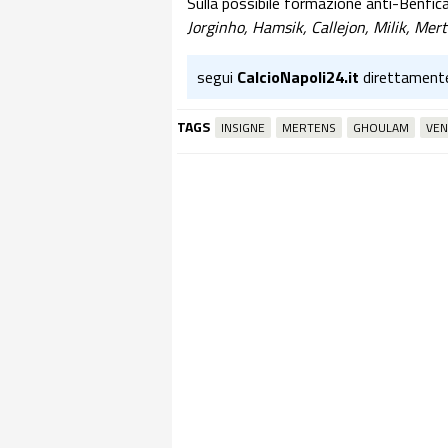
Sulla possibile formazione anti-Benfica
Jorginho, Hamsik, Callejon, Milik, Mert
segui
CalcioNapoli24.it
direttament
TAGS
INSIGNE
MERTENS
GHOULAM
VE