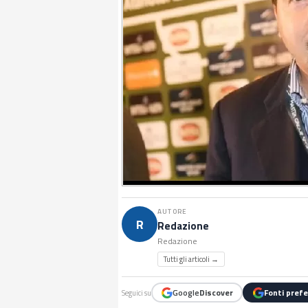
AUTORE
R
Redazione
Redazione
Tutti gli articoli →
Google
Discover
Fonti prefe
Seguici su