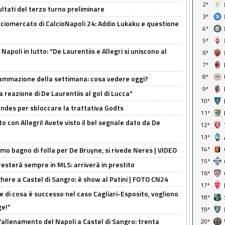
2º
ultati del terzo turno preliminare
3º
ciomercato di CalcioNapoli 24: Addio Lukaku e questione
4º
5º
apoli in lutto: "De Laurentiis e Allegri si uniscono al
6º
7º
8º
rammazione della settimana: cosa vedere oggi?
9º
la reazione di De Laurentiis al gol di Lucca"
10º
ndes per sbloccare la trattativa Godts
11º
o con Allegri! Avete visto il bel segnale dato da De
12º
13º
14º
rimo bagno di folla per De Bruyne, si rivede Neres | VIDEO
15º
sterà sempre in MLS: arriverà in prestito
16º
here a Castel di Sangro: è show al Patini | FOTO CN24
17º
 di cosa è successo nel caso Cagliari-Esposito, vogliono
18º
ge!"
19º
'allenamento del Napoli a Castel di Sangro: trenta
20º