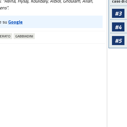
:
"Reina, Hysaj, Koulibaly, Albiol, Ghoulam, Allan,
caso di
ens".
#3
e su
Google
#4
NERATO
GABBIADINI
#5