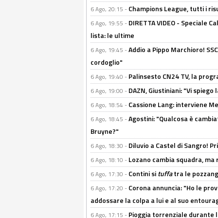
Champions League, tutti i ris
6 Ago, 20:15 -
DIRETTA VIDEO - Speciale Cal
6 Ago, 19:55 -
lista: le ultime
Addio a Pippo Marchioro! SSC N
6 Ago, 19:45 -
cordoglio"
Palinsesto CN24 TV, la prog
6 Ago, 19:40 -
DAZN, Giustiniani: "Vi spiego 
6 Ago, 19:00 -
Cassione Lang: interviene Me
6 Ago, 18:54 -
Agostini: "Qualcosa è cambiat
6 Ago, 18:45 -
Bruyne?"
Diluvio a Castel di Sangro! P
6 Ago, 18:30 -
Lozano cambia squadra, ma re
6 Ago, 18:10 -
Contini si
tuffa
tra le pozzang
6 Ago, 17:30 -
Corona annuncia: "Ho le prove
6 Ago, 17:20 -
addossare la colpa a lui e al suo entoura
Pioggia torrenziale durante l
6 Ago, 17:15 -