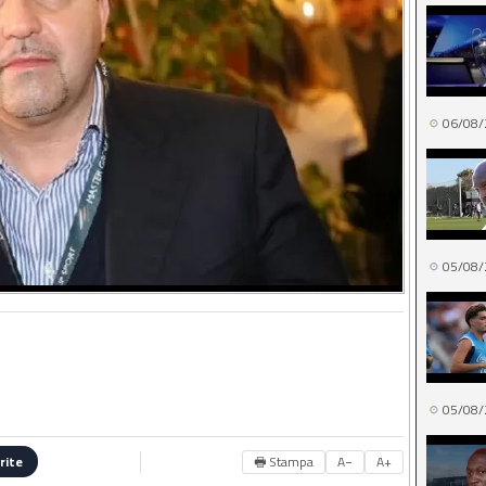
06/08/
05/08/
05/08/
🖶 Stampa
A−
A+
rite