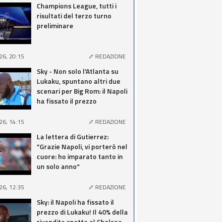
Champions League, tutti i
risultati del terzo turno
preliminare
26, 20:15
REDAZIONE
Sky - Non solo l'Atlanta su
Lukaku, spuntano altri due
scenari per Big Rom: il Napoli
ha fissato il prezzo
26, 14:15
REDAZIONE
La lettera di Gutierrez:
"Grazie Napoli, vi porterò nel
cuore: ho imparato tanto in
un solo anno"
26, 12:35
REDAZIONE
Sky: il Napoli ha fissato il
prezzo di Lukaku! Il 40% della
rivendita spetta al Chelsea