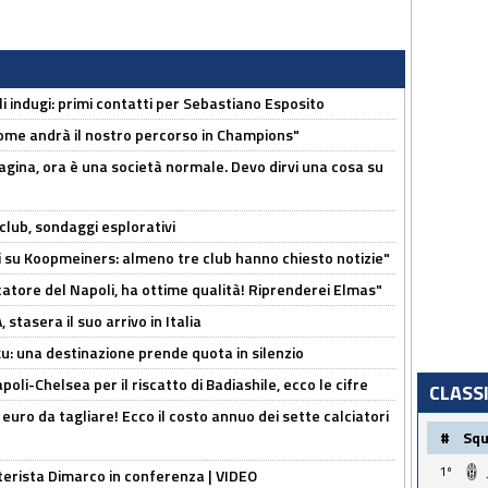
li indugi: primi contatti per Sebastiano Esposito
ome andrà il nostro percorso in Champions"
pagina, ora è una società normale. Devo dirvi una cosa su
club, sondaggi esplorativi
ci su Koopmeiners: almeno tre club hanno chiesto notizie"
catore del Napoli, ha ottime qualità! Riprenderei Elmas"
stasera il suo arrivo in Italia
ku: una destinazione prende quota in silenzio
oli-Chelsea per il riscatto di Badiashile, ecco le cifre
CLASS
i euro da tagliare! Ecco il costo annuo dei sette calciatori
#
Sq
1º
nterista Dimarco in conferenza | VIDEO