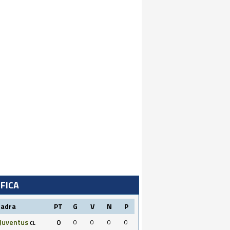
IFICA
uadra
PT
G
V
N
P
Juventus
0
0
0
0
0
CL