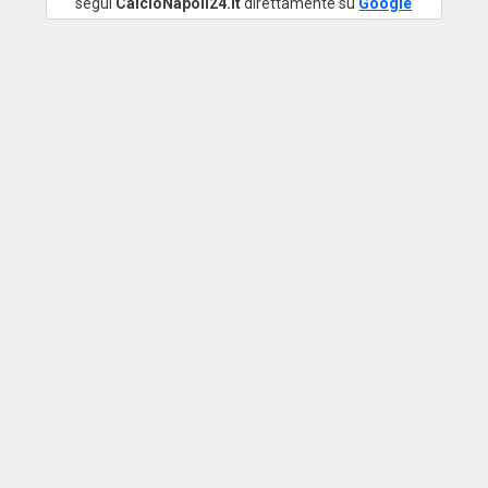
segui
CalcioNapoli24.it
direttamente su
Google