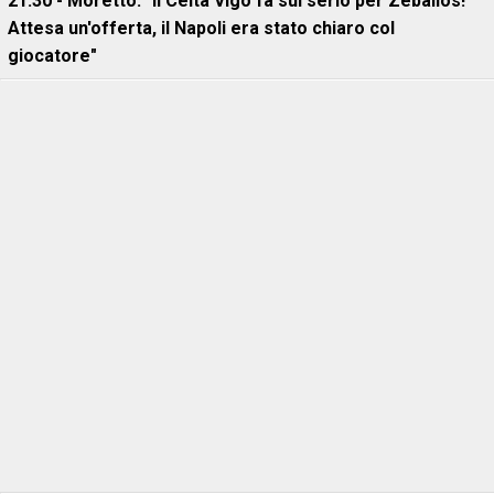
21:30 - Moretto: "Il Celta Vigo fa sul serio per Zeballos!
Attesa un'offerta, il Napoli era stato chiaro col
giocatore"