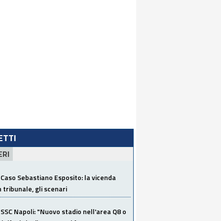
LETTI
ERI
Caso Sebastiano Esposito: la vicenda
n tribunale, gli scenari
SSC Napoli: "Nuovo stadio nell'area Q8 o