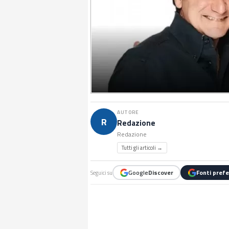
AUTORE
R
Redazione
Redazione
Tutti gli articoli →
Google
Discover
Fonti prefe
Seguici su