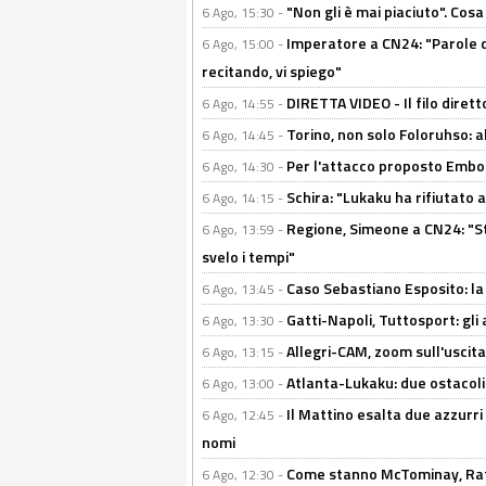
"Non gli è mai piaciuto". Cosa
6 Ago, 15:30 -
Imperatore a CN24: "Parole d
6 Ago, 15:00 -
recitando, vi spiego"
DIRETTA VIDEO - Il filo dirett
6 Ago, 14:55 -
Torino, non solo Foloruhso: a
6 Ago, 14:45 -
Per l'attacco proposto Embolo
6 Ago, 14:30 -
Schira: "Lukaku ha rifiutato 
6 Ago, 14:15 -
Regione, Simeone a CN24: "St
6 Ago, 13:59 -
svelo i tempi"
Caso Sebastiano Esposito: la v
6 Ago, 13:45 -
Gatti-Napoli, Tuttosport: gli
6 Ago, 13:30 -
Allegri-CAM, zoom sull'uscit
6 Ago, 13:15 -
Atlanta-Lukaku: due ostacoli
6 Ago, 13:00 -
Il Mattino esalta due azzurri 
6 Ago, 12:45 -
nomi
Come stanno McTominay, Rafa 
6 Ago, 12:30 -