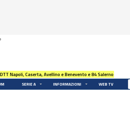
0
 DTT Napoli, Caserta, Avellino e Benevento e 84 Salerno
UM
SERIE A
INFORMAZIONI
WEB TV