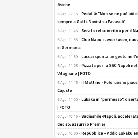
fisiche
Pedullà: "Non se ne può più de
6 Ago, 12:15 -
sempre a Gatti. Novità su Favasuli"
Serata relax in ritiro per il N
6 Ago, 11:45 -
Club Napoli Leverkusen, nuovo
6 Ago, 11:35 -
in Germania
Lucca: spunta un gesto nell'
6 Ago, 11:30 -
Pizzata per la SSC Napoli nel 
6 Ago, 11:25 -
Vitagliano | FOTO
Il Mattino - Folorunsho piace
6 Ago, 11:15 -
Cajuste
Lukaku in "permesso", diserta
6 Ago, 11:00 -
| FOTO
Badiashile-Napoli, accelerata
6 Ago, 10:45 -
deciso: azzurri o Premier
Repubblica - Addio Lukaku en
6 Ago, 10:30 -