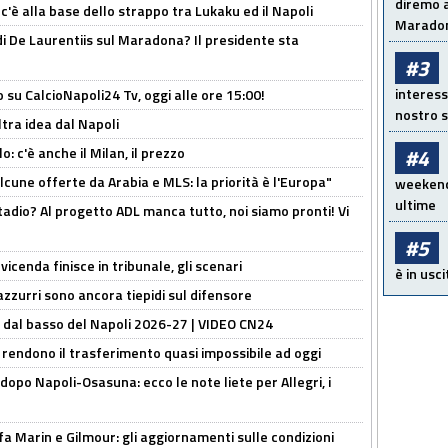
diremo a
 c'è alla base dello strappo tra Lukaku ed il Napoli
Maradon
i De Laurentiis sul Maradona? Il presidente sta
#3
interess
o su CalcioNapoli24 Tv, oggi alle ore 15:00!
nostro s
ltra idea dal Napoli
: c'è anche il Milan, il prezzo
#4
alcune offerte da Arabia e MLS: la priorità è l'Europa"
weekend!
ultime
adio? Al progetto ADL manca tutto, noi siamo pronti! Vi
#5
icenda finisce in tribunale, gli scenari
è in usci
 azzurri sono ancora tiepidi sul difensore
a dal basso del Napoli 2026-27 | VIDEO CN24
 rendono il trasferimento quasi impossibile ad oggi
dopo Napoli-Osasuna: ecco le note liete per Allegri, i
Marin e Gilmour: gli aggiornamenti sulle condizioni