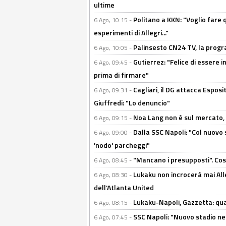
ultime
Politano a KKN: "Voglio fare qu
6 Ago, 10:15 -
esperimenti di Allegri..."
Palinsesto CN24 TV, la prog
6 Ago, 10:05 -
Gutierrez: "Felice di essere 
6 Ago, 09:45 -
prima di firmare"
Cagliari, il DG attacca Espos
6 Ago, 09:31 -
Giuffredi: "Lo denuncio"
Noa Lang non è sul mercato, Il
6 Ago, 09:15 -
Dalla SSC Napoli: "Col nuovo
6 Ago, 09:00 -
'nodo' parcheggi"
"Mancano i presupposti". Cos
6 Ago, 08:45 -
Lukaku non incrocerà mai Alleg
6 Ago, 08:30 -
dell'Atlanta United
Lukaku-Napoli, Gazzetta: qu
6 Ago, 08:15 -
SSC Napoli: "Nuovo stadio nel
6 Ago, 07:45 -