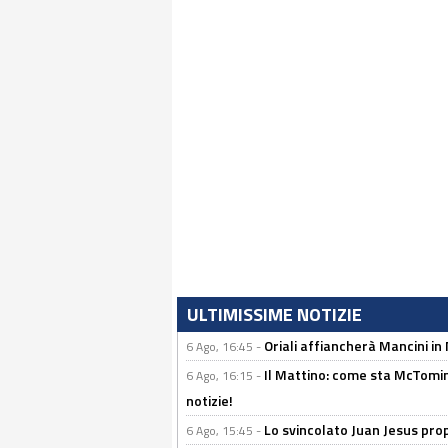
ULTIMISSIME NOTIZIE
Oriali affiancherà Mancini in 
6 Ago, 16:45 -
Il Mattino: come sta McTomi
6 Ago, 16:15 -
notizie!
Lo svincolato Juan Jesus prop
6 Ago, 15:45 -