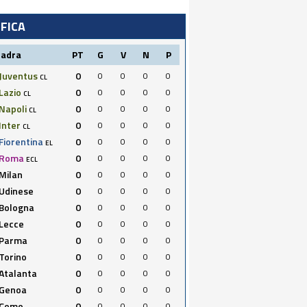
IFICA
uadra
PT
G
V
N
P
Juventus
0
0
0
0
0
CL
Lazio
0
0
0
0
0
CL
Napoli
0
0
0
0
0
CL
Inter
0
0
0
0
0
CL
Fiorentina
0
0
0
0
0
EL
Roma
0
0
0
0
0
ECL
Milan
0
0
0
0
0
Udinese
0
0
0
0
0
Bologna
0
0
0
0
0
Lecce
0
0
0
0
0
Parma
0
0
0
0
0
Torino
0
0
0
0
0
Atalanta
0
0
0
0
0
Genoa
0
0
0
0
0
Como
0
0
0
0
0