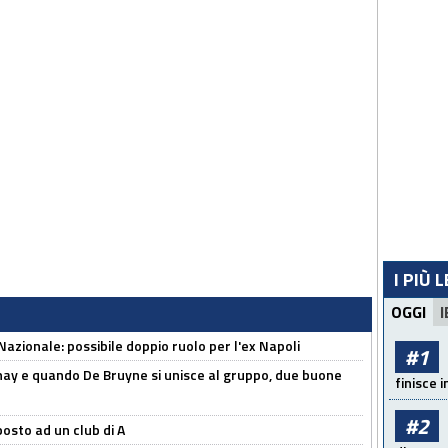
I PIÙ 
OGGI
I
Nazionale: possibile doppio ruolo per l'ex Napoli
#1
nay e quando De Bruyne si unisce al gruppo, due buone
finisce i
#2
osto ad un club di A