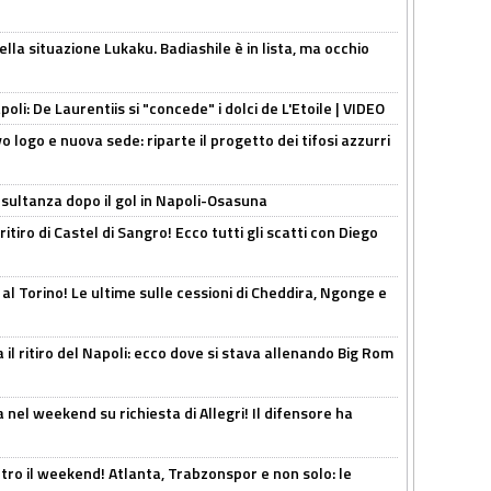
lla situazione Lukaku. Badiashile è in lista, ma occhio
apoli: De Laurentiis si "concede" i dolci de L'Etoile | VIDEO
 logo e nuova sede: riparte il progetto dei tifosi azzurri
esultanza dopo il gol in Napoli-Osasuna
ritiro di Castel di Sangro! Ecco tutti gli scatti con Diego
 al Torino! Le ultime sulle cessioni di Cheddira, Ngonge e
 il ritiro del Napoli: ecco dove si stava allenando Big Rom
 nel weekend su richiesta di Allegri! Il difensore ha
tro il weekend! Atlanta, Trabzonspor e non solo: le