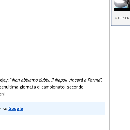
05/08/
jay: “
Non abbiamo dubbi: il Napoli vincerà a Parma
”.
penultima giornata di campionato, secondo i
ni.
e su
Google