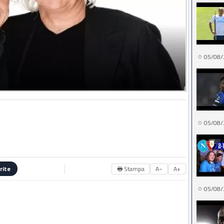
05/08/
05/08/
🖶 Stampa
A−
A+
rite
05/08/