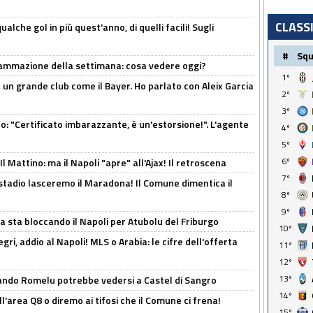
CLASS
alche gol in più quest'anno, di quelli facili! Sugli
#
Sq
rammazione della settimana: cosa vedere oggi?
1º
in un grande club come il Bayer. Ho parlato con Aleix Garcia
2º
3º
ito: "Certificato imbarazzante, è un'estorsione!". L'agente
4º
5º
6º
 Mattino: ma il Napoli "apre" all'Ajax! Il retroscena
7º
 stadio lasceremo il Maradona! Il Comune dimentica il
8º
9º
a sta bloccando il Napoli per Atubolu del Friburgo
10º
ri, addio al Napoli! MLS o Arabia: le cifre dell'offerta
11º
12º
13º
ando Romelu potrebbe vedersi a Castel di Sangro
14º
l'area Q8 o diremo ai tifosi che il Comune ci frena!
15º