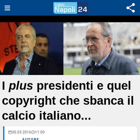
I
plus
presidenti e quel
copyright che sbanca il
calcio italiano...
30.03.2016
11:00
AUTORE