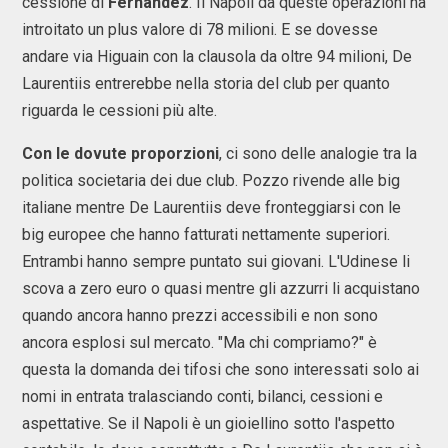
cessione di
Fernandez
. Il Napoli da queste operazioni ha
introitato un plus valore di 78 milioni. E se dovesse
andare via Higuain con la clausola da oltre 94 milioni, De
Laurentiis entrerebbe nella storia del club per quanto
riguarda le cessioni più alte.
Con le dovute proporzioni
, ci sono delle analogie tra la
politica societaria dei due club. Pozzo rivende alle big
italiane mentre De Laurentiis deve fronteggiarsi con le
big europee che hanno fatturati nettamente superiori.
Entrambi hanno sempre puntato sui giovani. L'Udinese li
scova a zero euro o quasi mentre gli azzurri li acquistano
quando ancora hanno prezzi accessibili e non sono
ancora esplosi sul mercato. "Ma chi compriamo?" è
questa la domanda dei tifosi che sono interessati solo ai
nomi in entrata tralasciando conti, bilanci, cessioni e
aspettative. Se il Napoli è un gioiellino sotto l'aspetto