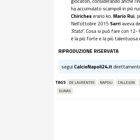
giocatori, considerando anche l'i
ha accumulato scampoli in più ruo
Chiriches
erano ko.
Mario Rui
, 
Nell'ottobre 2015
Sarri
aveva de
Stato
". Cosa si può fare con 12-
è la più forte e la più talentuosa 
RIPRODUZIONE RISERVATA
segui
CalcioNapoli24.it
direttament
TAGS
DE LAURENTIIS
NAPOLI
CALLEJON
OUNAS