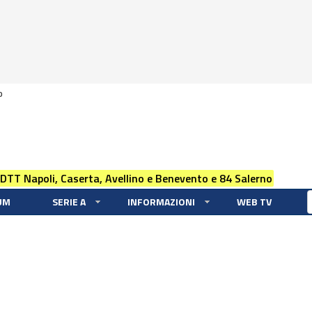
0
 DTT Napoli, Caserta, Avellino e Benevento e 84 Salerno
UM
SERIE A
INFORMAZIONI
WEB TV