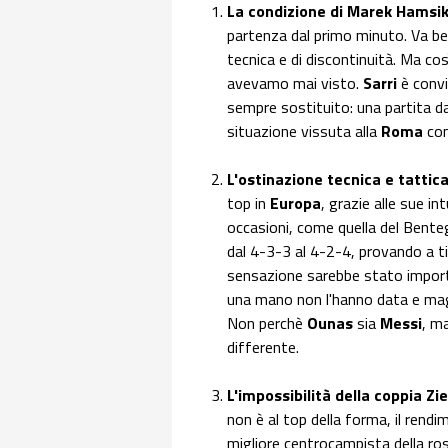
La condizione di Marek Hamsi
partenza dal primo minuto. Va be
tecnica e di discontinuità. Ma c
avevamo mai visto.
Sarri
è convi
sempre sostituito: una partita d
situazione vissuta alla
Roma
co
L'ostinazione tecnica e tattic
top in
Europa
, grazie alle sue i
occasioni, come quella del Benteg
dal 4-3-3 al 4-2-4, provando a ti
sensazione sarebbe stato import
una mano non l'hanno data e maga
Non perchè
Ounas
sia
Messi
, m
differente.
L'impossibilità della coppia Z
non è al top della forma, il rendi
migliore centrocampista della rosa