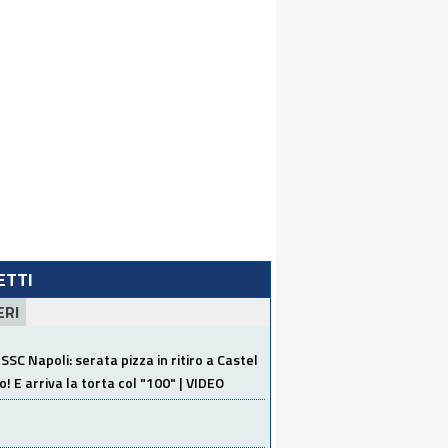
LETTI
ERI
SSC Napoli: serata pizza in ritiro a Castel
o! E arriva la torta col "100" | VIDEO