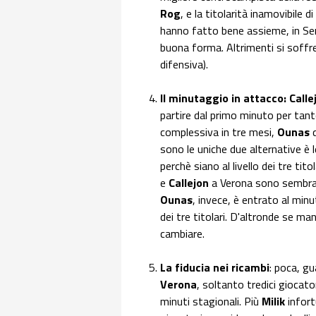
Rog
, e la titolarità inamovibile di
hanno fatto bene assieme, in Se
buona forma. Altrimenti si soffre,
difensiva).
Il minutaggio in attacco:
Calle
partire dal primo minuto per tan
complessiva in tre mesi,
Ounas
sono le uniche due alternative 
perchè siano al livello dei tre tit
e
Callejon
a Verona sono sembrat
Ounas
, invece, è entrato al min
dei tre titolari. D'altronde se ma
cambiare.
La fiducia nei ricambi
: poca, g
Verona
, soltanto tredici giocat
minuti stagionali. Più
Milik
infort