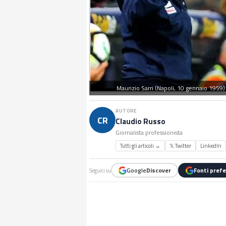
Maurizio Sarri (Napoli, 10 gennaio 1959) è
AUTORE
CR
Claudio Russo
Giornalista professionista
Tutti gli articoli →
𝕏 Twitter
LinkedIn
Google
Discover
Fonti prefe
Seguici su