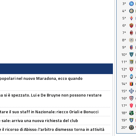
3º
4º
5º
6º
7º
8º
9º
10º
11º
12º
13º
 popolari nel nuovo Maradona, ecco quando
14º
15º
a si è spezzato. Lui e De Bruyne non possono restare
16º
17º
re il suo staff in Nazionale: riecco Oriali e Bonucci
18º
 sale: arriva una nuova richiesta del club
19º
20º
il ricorso di Abisso: l'arbitro dismesso torna in attività