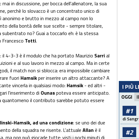
k
: mai in discussione, per bocca dell'allenatore, la sua
ne, perchè lo slovacco è un concentrato unico di
osì anonimo e brutto in mezzo al campo non lo
nto della bontà delle sue scelte - sempre titolare,
a subentrato no? Guai a toccarlo eh: è la stessa
n Francesco
Totti
.
a
: il 4-3-3 è il modulo che ha portato Maurizio
Sarri
al
ntuizioni e al suo lavoro in mezzo al campo. Ma in certe
odi, il match non si sblocca: era impossibile cambiare
rare fuori
Hamsik
per inserire un altro attaccante? A
ante vincerla in qualsiasi modo:
Hamsik
- ed altri -
I PIÙ 
ri l'inserimento di
Ounas
poteva essere anticipato.
OGGI
I
a quantomeno il contributo sarebbe potuto essere
#1
di Sangr
ielinski-Hamsik, ad una condizione
: se uno dei due
mento della squadra ne risente. L'attuale
Allan
è il
#2
, ma non può giocarle tutte: visti i pochi minuti di