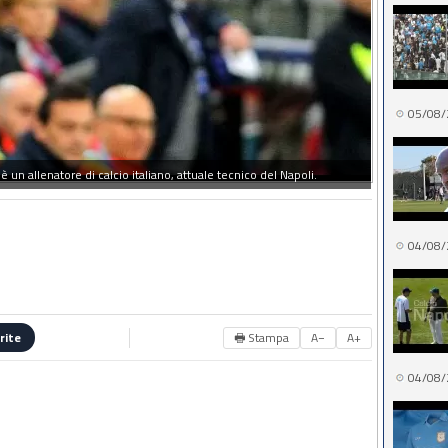
05/08/
 un allenatore di calcio italiano, attuale tecnico del Napoli.
04/08/
🖶 Stampa
A−
A+
rite
04/08/