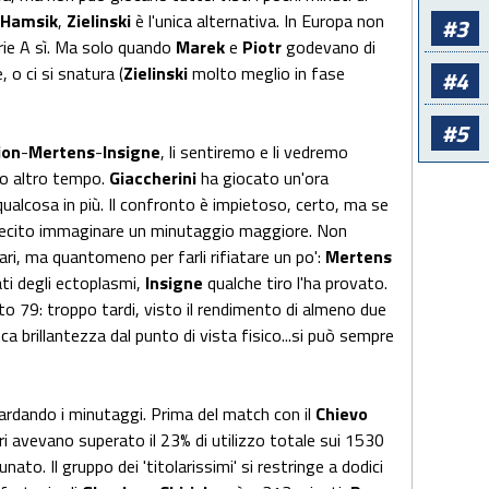
Hamsik
,
Zielinski
è l'unica alternativa. In Europa non
#3
rie A sì. Ma solo quando
Marek
e
Piotr
godevano di
 o ci si snatura (
Zielinski
molto meglio in fase
#4
#5
jon
-
Mertens
-
Insigne
, li sentiremo e li vedremo
to altro tempo.
Giaccherini
ha giocato un'ora
qualcosa in più. Il confronto è impietoso, certo, ma se
è lecito immaginare un minutaggio maggiore. Non
olari, ma quantomeno per farli rifiatare un po':
Mertens
i degli ectoplasmi,
Insigne
qualche tiro l'ha provato.
uto 79: troppo tardi, visto il rendimento di almeno due
nca brillantezza dal punto di vista fisico...si può sempre
uardando i minutaggi. Prima del match con il
Chievo
ori avevano superato il 23% di utilizzo totale sui 1530
unato. Il gruppo dei 'titolarissimi' si restringe a dodici