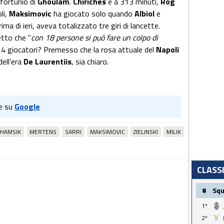
nfortunio di
Ghoulam
.
Chiriches
è a 313 minuti,
Rog
li,
Maksimovic
ha giocato solo quando
Albiol
e
prima di ieri, aveva totalizzato tre giri di lancette.
tto che "
con 18 persone si può fare un colpo di
14 giocatori? Premesso che la rosa attuale del
Napoli
dell'era
De Laurentiis
, sia chiaro.
e su
Google
HAMSIK
MERTENS
SARRI
MAKSIMOVIC
ZIELINSKI
MILIK
CLASS
#
Sq
1º
2º