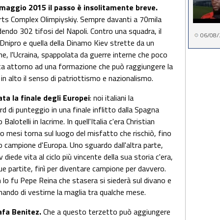
i maggio 2015 il passo è insolitamente breve.
rts Complex Olimpiyskiy. Sempre davanti a 70mila
dendo 302 tifosi del Napoli. Contro una squadra, il
06/08/
l Dnipro e quella della Dinamo Kiev strette da un
e, l'Ucraina, spappolata da guerre interne che poco
retta attorno ad una formazione che può raggiungere la
in alto il senso di patriottismo e nazionalismo.
cata la finale degli Europei
: noi italiani la
d di punteggio in una finale inflitto dalla Spagna
alotelli in lacrime. In quell'Italia c'era Christian
o mesi torna sul luogo del misfatto che rischiò, fino
rlo campione d'Europa. Uno sguardo dall'altra parte,
 diede vita al ciclo più vincente della sua storia c'era,
ue partite, finì per diventare campione per davvero.
 lo fu Pepe Reina che stasera si siederà sul divano e
nando di vestirne la maglia tra qualche mese.
afa Benitez.
Che a questo terzetto può aggiungere