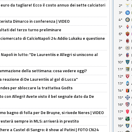
i euro da tagliare! Ecco il costo annuo dei sette calciatori
2º
3º
4º
nterista Dimarco in conferenza | VIDEO
5º
ultati del terzo turno preliminare
6º
ciomercato di CalcioNapoli 24: Addio Lukaku e questione
7º
8º
apoli in lutto: "De Laurentiis e Allegri si uniscono al
9º
10º
11º
rammazione della settimana: cosa vedere oggi?
12º
la reazione di De Laurentiis al gol di Lucca"
13º
ndes per sbloccare la trattativa Godts
14º
o con Allegri! Avete visto il bel segnale dato da De
15º
16º
17º
rimo bagno di folla per De Bruyne, si rivede Neres | VIDEO
18º
sterà sempre in MLS: arriverà in prestito
19º
here a Castel di Sangro: è show al Patini | FOTO CN24