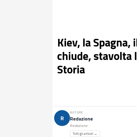
Kiev, la Spagna, il
chiude, stavolta
Storia
AUTORE
R
Redazione
Redazione
Tutti gli articoli →