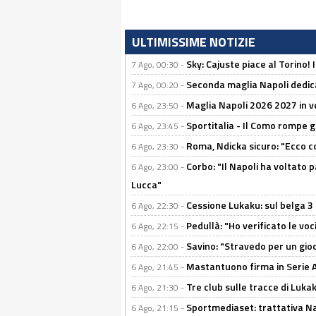
ULTIMISSIME NOTIZIE
Sky: Cajuste piace al Torino!
7 Ago, 00:30 -
Seconda maglia Napoli dedica
7 Ago, 00:20 -
Maglia Napoli 2026 2027 in ve
6 Ago, 23:50 -
Sportitalia - Il Como rompe g
6 Ago, 23:45 -
Roma, Ndicka sicuro: "Ecco c
6 Ago, 23:30 -
Corbo: "Il Napoli ha voltato 
6 Ago, 23:00 -
Lucca"
Cessione Lukaku: sul belga 3 
6 Ago, 22:30 -
Pedullà: "Ho verificato le vo
6 Ago, 22:15 -
Savino: "Stravedo per un gio
6 Ago, 22:00 -
Mastantuono firma in Serie A, 
6 Ago, 21:45 -
Tre club sulle tracce di Luka
6 Ago, 21:30 -
Sportmediaset: trattativa Nap
6 Ago, 21:15 -