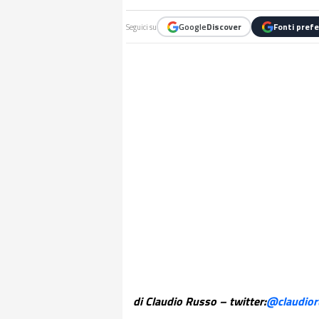
Google
Discover
Fonti prefe
Seguici su
di Claudio Russo – twitter:
@claudior