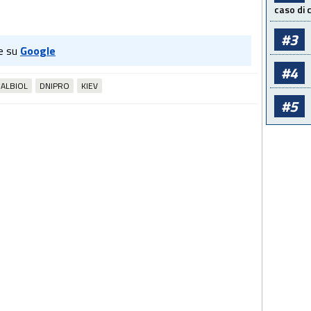
caso di
#3
e su
Google
#4
ALBIOL
DNIPRO
KIEV
#5