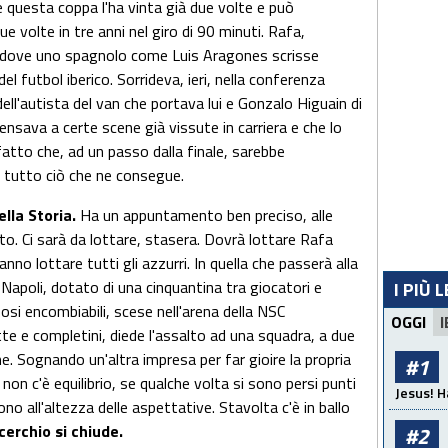
e questa coppa l'ha vinta già due volte e può
ue volte in tre anni nel giro di 90 minuti. Rafa,
na dove uno spagnolo come Luis Aragones scrisse
el futbol iberico. Sorrideva, ieri, nella conferenza
ell'autista del van che portava lui e Gonzalo Higuain di
ensava a certe scene già vissute in carriera e che lo
atto che, ad un passo dalla finale, sarebbe
 tutto ciò che ne consegue.
ella Storia.
Ha un appuntamento ben preciso, alle
to. Ci sarà da lottare, stasera. Dovrà lottare Rafa
nno lottare tutti gli azzurri. In quella che passerà alla
 Napoli, dotato di una cinquantina tra giocatori e
I PIÙ 
fosi encombiabili, scese nell'arena della NSC
OGGI
I
tte e completini, diede l'assalto ad una squadra, a due
e. Sognando un'altra impresa per far gioire la propria
#1
non c'è equilibrio, se qualche volta si sono persi punti
Jesus! H
ono all'altezza delle aspettative. Stavolta c'è in ballo
 cerchio si chiude.
#2