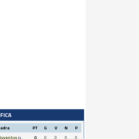
IFICA
uadra
PT
G
V
N
P
Juventus
0
0
0
0
0
CL