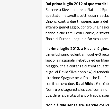
Dal primo luglio 2012 al quattordic
Sempre a Kiev, sempre al National Spo
spettatori, stavolta tutti ucraini esclu
Dnipro; contro due tifoserie, quella de
intenso gemellaggio; contro una nazion
hanno a che fare il con il calcio, e st
finale di Europa League e far schizzare 
Il primo luglio 2012, a Kiev, si è gio
dimentichiamo volentieri, quel 4-0 recor
lasciò la nazionale inebetita ed un Mario B
Maggio, che a distanza di trentaquattr
al gol di David Silva dopo 14', di rende
direzione Spagna: nella Roja che lì a Kiev
con il numero due,
Raul Albiol
. Giocò d
Non fu protagonista lui, così come non
guarderà la partita tifando Napoli, sog
Non c'è due senza tre. Perchè c'è R