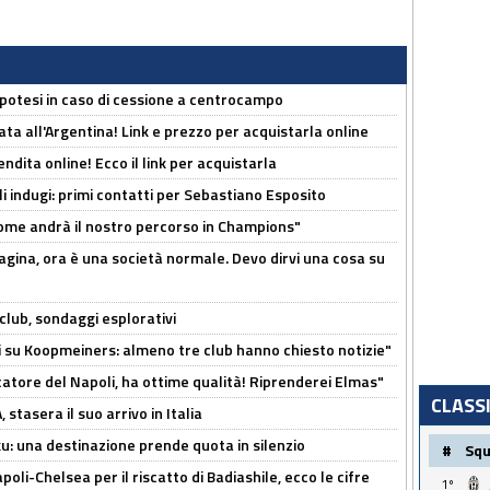
 Ipotesi in caso di cessione a centrocampo
ta all'Argentina! Link e prezzo per acquistarla online
ndita online! Ecco il link per acquistarla
li indugi: primi contatti per Sebastiano Esposito
ome andrà il nostro percorso in Champions"
pagina, ora è una società normale. Devo dirvi una cosa su
club, sondaggi esplorativi
ci su Koopmeiners: almeno tre club hanno chiesto notizie"
catore del Napoli, ha ottime qualità! Riprenderei Elmas"
CLASS
stasera il suo arrivo in Italia
ku: una destinazione prende quota in silenzio
#
Sq
oli-Chelsea per il riscatto di Badiashile, ecco le cifre
1º