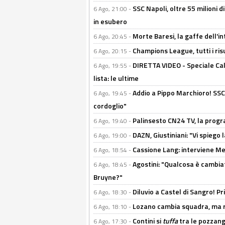
SSC Napoli, oltre 55 milioni d
6 Ago, 21:00 -
in esubero
Morte Baresi, la gaffe dell'i
6 Ago, 20:45 -
Champions League, tutti i ris
6 Ago, 20:15 -
DIRETTA VIDEO - Speciale Cal
6 Ago, 19:55 -
lista: le ultime
Addio a Pippo Marchioro! SSC N
6 Ago, 19:45 -
cordoglio"
Palinsesto CN24 TV, la prog
6 Ago, 19:40 -
DAZN, Giustiniani: "Vi spiego 
6 Ago, 19:00 -
Cassione Lang: interviene Me
6 Ago, 18:54 -
Agostini: "Qualcosa è cambiat
6 Ago, 18:45 -
Bruyne?"
Diluvio a Castel di Sangro! P
6 Ago, 18:30 -
Lozano cambia squadra, ma re
6 Ago, 18:10 -
Contini si
tuffa
tra le pozzang
6 Ago, 17:30 -