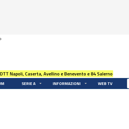
0
 DTT Napoli, Caserta, Avellino e Benevento e 84 Salerno
UM
SERIE A
INFORMAZIONI
WEB TV