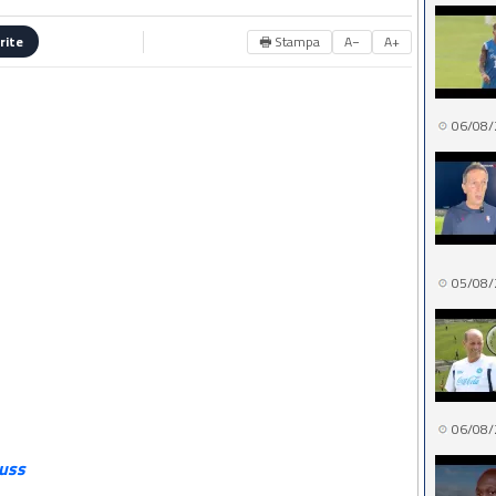
🖶 Stampa
A−
A+
rite
06/08/
05/08/
06/08/
uss