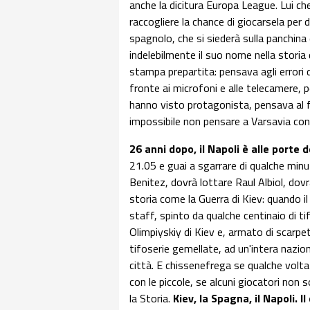
anche la dicitura Europa League. Lui ch
raccogliere la chance di giocarsela per d
spagnolo, che si siederà sulla panchi
indelebilmente il suo nome nella storia d
stampa prepartita: pensava agli errori d
fronte ai microfoni e alle telecamere, p
hanno visto protagonista, pensava al f
impossibile non pensare a Varsavia con
26 anni dopo, il Napoli è alle porte d
21.05 e guai a sgarrare di qualche minu
Benitez, dovrà lottare Raul Albiol, dovra
storia come la Guerra di Kiev: quando il
staff, spinto da qualche centinaio di ti
Olimpiyskiy di Kiev e, armato di scarpe
tifoserie gemellate, ad un'intera nazion
città. E chissenefrega se qualche volta 
con le piccole, se alcuni giocatori non s
la Storia.
Kiev, la Spagna, il Napoli. Il