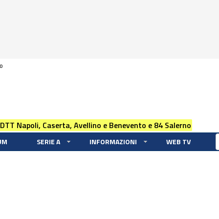
0
 DTT Napoli, Caserta, Avellino e Benevento e 84 Salerno
UM
SERIE A
INFORMAZIONI
WEB TV