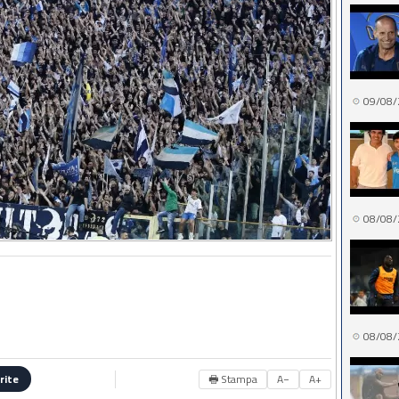
09/08/
08/08/
08/08/
🖶 Stampa
A−
A+
rite