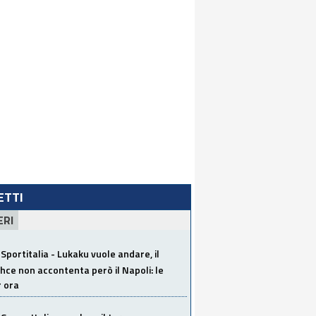
LETTI
ERI
Sportitalia - Lukaku vuole andare, il
ce non accontenta però il Napoli: le
r ora