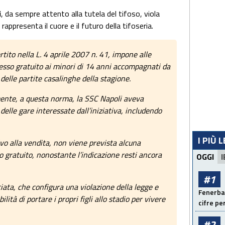
i
, da sempre attento alla tutela del tifoso, viola
 rappresenta il cuore e il futuro della tifoseria.
rtito nella L. 4 aprile 2007 n. 41, impone alle
gresso gratuito ai minori di 14 anni accompagnati da
elle partite casalinghe della stagione.
nte, a questa norma, la SSC Napoli aveva
 delle gare interessate dall’iniziativa, includendo
I PIÙ 
vo alla vendita, non viene prevista alcuna
to gratuito, nonostante l’indicazione resti ancora
OGGI
I
#1
ata, che configura una violazione della legge e
Fenerbah
ilità di portare i propri figli allo stadio per vivere
cifre pe
#2