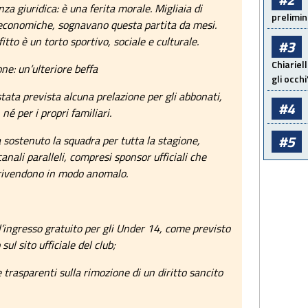
za giuridica: è una ferita morale. Migliaia di
prelimin
 economiche, sognavano questa partita da mesi.
itto è un torto sportivo, sociale e culturale.
#3
Chiariel
one: un’ulteriore beffa
gli occhi
tata prevista alcuna prelazione per gli abbonati,
#4
 né per i propri familiari.
#5
 sostenuto la squadra per tutta la stagione,
nali paralleli, compresi sponsor ufficiali che
li rivendono in modo anomalo.
’ingresso gratuito per gli Under 14, come previsto
ul sito ufficiale del club;
e trasparenti sulla rimozione di un diritto sancito