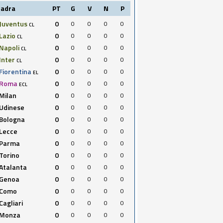
uadra
PT
G
V
N
P
Juventus
0
0
0
0
0
CL
Lazio
0
0
0
0
0
CL
Napoli
0
0
0
0
0
CL
Inter
0
0
0
0
0
CL
Fiorentina
0
0
0
0
0
EL
Roma
0
0
0
0
0
ECL
Milan
0
0
0
0
0
Udinese
0
0
0
0
0
Bologna
0
0
0
0
0
Lecce
0
0
0
0
0
Parma
0
0
0
0
0
Torino
0
0
0
0
0
Atalanta
0
0
0
0
0
Genoa
0
0
0
0
0
Como
0
0
0
0
0
Cagliari
0
0
0
0
0
Monza
0
0
0
0
0