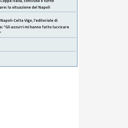
Coppa Italia, concluso il turno
are: la situazione del Napoli
Napoli-Celta Vigo, l'editoriale di
lo: "Gli azzurri mi hanno fatto luccicare
"