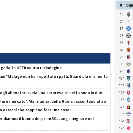
#
Sq
1º
2º
3º
4º
5º
6º
7º
8º
a galla: la UEFA valuta un'indagine
9º
nzio: "Malagò non ha rispettato i patti. Guardiola era molto
10º
11º
degli allenatori svela una sorpresa: in vetta sono in due
12º
13º
 fare mercato". Ma i numeri della Roma raccontano altro
14º
 esterni che sappiano fare una cosa"
15º
ndiamoci il buono dei primi 30'. Lang il migliore nel
16º
17º