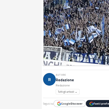
AUTORE
R
Redazione
Redazione
Tutti gli articoli →
Google
Discover
Fonti prefe
Seguici su