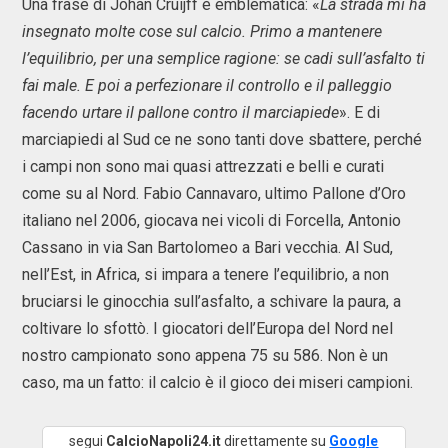
Una frase di Johan Cruijff è emblematica: «
La strada mi ha
insegnato molte cose sul calcio. Primo a mantenere
l’equilibrio, per una semplice ragione: se cadi sull’asfalto ti
fai male. E poi a perfezionare il controllo e il palleggio
facendo urtare il pallone contro il marciapiede
». E di
marciapiedi al Sud ce ne sono tanti dove sbattere, perché
i campi non sono mai quasi attrezzati e belli e curati
come su al Nord. Fabio Cannavaro, ultimo Pallone d’Oro
italiano nel 2006, giocava nei vicoli di Forcella, Antonio
Cassano in via San Bartolomeo a Bari vecchia. Al Sud,
nell’Est, in Africa, si impara a tenere l’equilibrio, a non
bruciarsi le ginocchia sull’asfalto, a schivare la paura, a
coltivare lo sfottò. I giocatori dell’Europa del Nord nel
nostro campionato sono appena 75 su 586. Non è un
caso, ma un fatto: il calcio è il gioco dei miseri campioni.
segui
CalcioNapoli24.it
direttamente su
Google