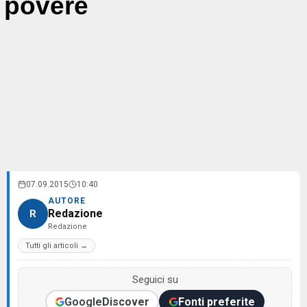
povere
07.09.2015
10:40
AUTORE
Redazione
R
Redazione
Tutti gli articoli →
Seguici su
Google
Discover
Fonti preferite