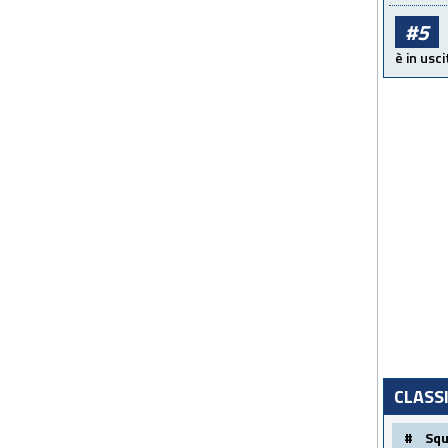
#5
è in usci
CLASS
#
Sq