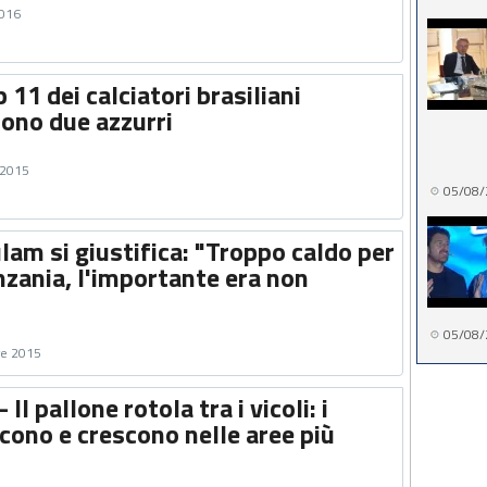
2016
 11 dei calciatori brasiliani
sono due azzurri
 2015
05/08/
lam si giustifica: "Troppo caldo per
nzania, l'importante era non
05/08/
re 2015
 Il pallone rotola tra i vicoli: i
cono e crescono nelle aree più