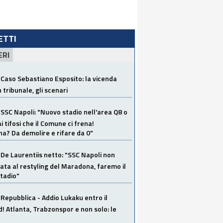
LETTI
ERI
Caso Sebastiano Esposito: la vicenda
n tribunale, gli scenari
SSC Napoli: "Nuovo stadio nell'area Q8 o
i tifosi che il Comune ci frena!
a? Da demolire e rifare da 0"
De Laurentiis netto: "SSC Napoli non
ata al restyling del Maradona, faremo il
tadio"
Repubblica - Addio Lukaku entro il
 Atlanta, Trabzonspor e non solo: le