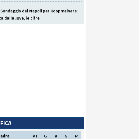
Sondaggio del Napoli per Koopmeiners:
ta dalla Juve, le cifre
IFICA
uadra
PT
G
V
N
P