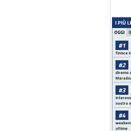
I PIÙ 
OGGI
I
#1
finisce i
#2
diremo a
Maradon
#3
interess
nostro s
#4
weekend!
ultime