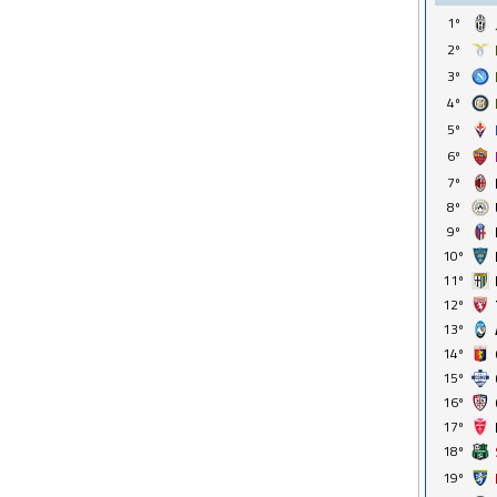
1º
2º
3º
4º
5º
6º
7º
8º
9º
10º
11º
12º
13º
14º
15º
16º
17º
18º
19º