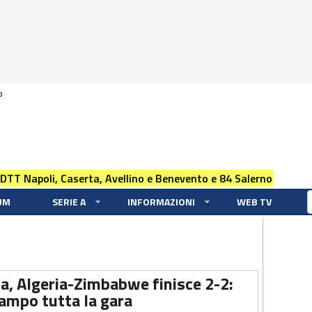
0
 DTT Napoli, Caserta, Avellino e Benevento e 84 Salerno
UM
SERIE A
INFORMAZIONI
WEB TV
ca, Algeria-Zimbabwe finisce 2-2:
ampo tutta la gara