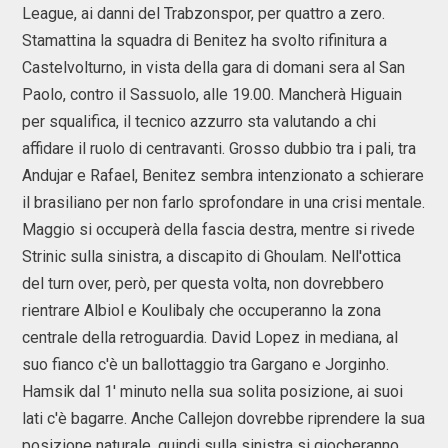
League, ai danni del Trabzonspor, per quattro a zero.
Stamattina la squadra di Benitez ha svolto rifinitura a
Castelvolturno, in vista della gara di domani sera al San
Paolo, contro il Sassuolo, alle 19.00. Mancherà Higuain
per squalifica, il tecnico azzurro sta valutando a chi
affidare il ruolo di centravanti. Grosso dubbio tra i pali, tra
Andujar e Rafael, Benitez sembra intenzionato a schierare
il brasiliano per non farlo sprofondare in una crisi mentale.
Maggio si occuperà della fascia destra, mentre si rivede
Strinic sulla sinistra, a discapito di Ghoulam. Nell'ottica
del turn over, però, per questa volta, non dovrebbero
rientrare Albiol e Koulibaly che occuperanno la zona
centrale della retroguardia. David Lopez in mediana, al
suo fianco c'è un ballottaggio tra Gargano e Jorginho.
Hamsik dal 1' minuto nella sua solita posizione, ai suoi
lati c'è bagarre. Anche Callejon dovrebbe riprendere la sua
posizione naturale, quindi sulla sinistra si giocheranno