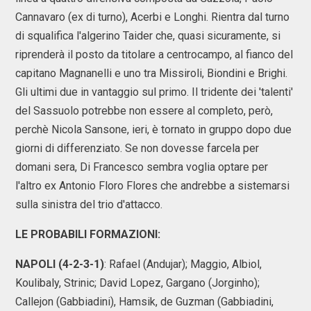
Cannavaro (ex di turno), Acerbi e Longhi. Rientra dal turno
di squalifica l'algerino Taider che, quasi sicuramente, si
riprenderà il posto da titolare a centrocampo, al fianco del
capitano Magnanelli e uno tra Missiroli, Biondini e Brighi.
Gli ultimi due in vantaggio sul primo. Il tridente dei 'talenti'
del Sassuolo potrebbe non essere al completo, però,
perchè Nicola Sansone, ieri, è tornato in gruppo dopo due
giorni di differenziato. Se non dovesse farcela per
domani sera, Di Francesco sembra voglia optare per
l'altro ex Antonio Floro Flores che andrebbe a sistemarsi
sulla sinistra del trio d'attacco.
LE PROBABILI FORMAZIONI:
NAPOLI (4-2-3-1)
: Rafael (Andujar); Maggio, Albiol,
Koulibaly, Strinic; David Lopez, Gargano (Jorginho);
Callejon (Gabbiadini), Hamsik, de Guzman (Gabbiadini,