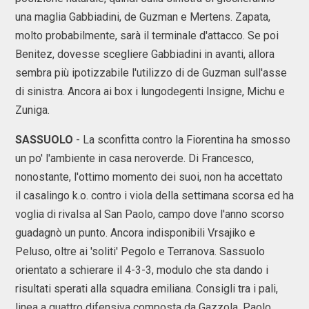
una maglia Gabbiadini, de Guzman e Mertens. Zapata,
molto probabilmente, sarà il terminale d'attacco. Se poi
Benitez, dovesse scegliere Gabbiadini in avanti, allora
sembra più ipotizzabile l'utilizzo di de Guzman sull'asse
di sinistra. Ancora ai box i lungodegenti Insigne, Michu e
Zuniga.
SASSUOLO
- La sconfitta contro la Fiorentina ha smosso
un po' l'ambiente in casa neroverde. Di Francesco,
nonostante, l'ottimo momento dei suoi, non ha accettato
il casalingo k.o. contro i viola della settimana scorsa ed ha
voglia di rivalsa al San Paolo, campo dove l'anno scorso
guadagnò un punto. Ancora indisponibili Vrsajiko e
Peluso, oltre ai 'soliti' Pegolo e Terranova. Sassuolo
orientato a schierare il 4-3-3, modulo che sta dando i
risultati sperati alla squadra emiliana. Consigli tra i pali,
linea a quattro difensiva composta da Gazzola, Paolo