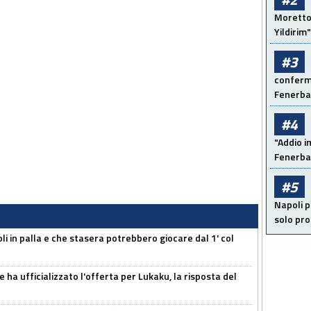
Moretto:
Yildirim"
#3
conferma
Fenerb
#4
"Addio i
Fenerba
#5
Napoli p
solo pr
li in palla e che stasera potrebbero giocare dal 1' col
 ha ufficializzato l'offerta per Lukaku, la risposta del