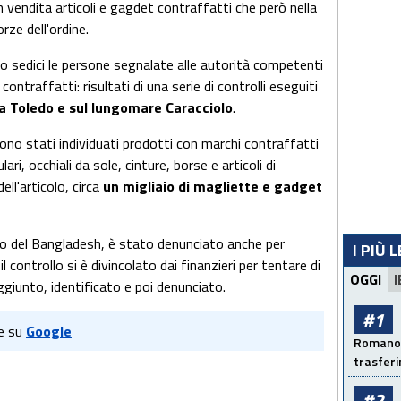
 vendita articoli e gagdet contraffatti che però nella
rze dell'ordine.
no sedici le persone segnalate alle autorità competenti
 contraffatti: risultati di una serie di controlli eseguiti
ia Toledo e sul lungomare Caracciolo
.
ono stati individuati prodotti con marchi contraffatti
lari, occhiali da sole, cinture, borse e articoli di
ell'articolo, circa
un migliaio di magliette e gadget
io del Bangladesh, è stato denunciato anche per
I PIÙ 
l controllo si è divincolato dai finanzieri per tentare di
OGGI
I
ggiunto, identificato e poi denunciato.
#1
e su
Google
Romano: 
trasfer
#2