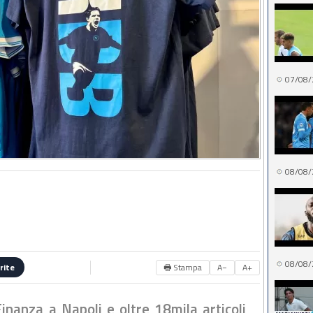
07/08/
08/08/
08/08/
🖶 Stampa
A−
A+
rite
Finanza a Napoli e oltre 18mila articoli