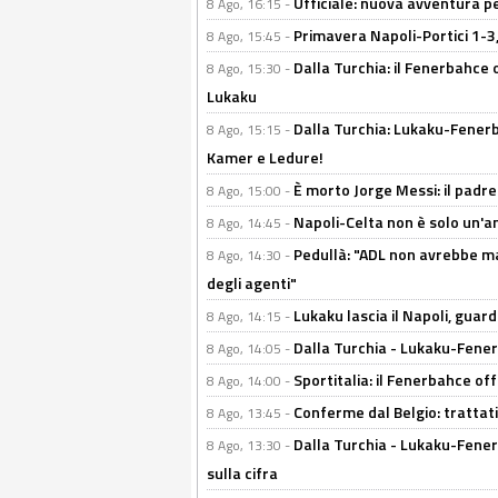
Ufficiale: nuova avventura per
8 Ago, 16:15 -
Primavera Napoli-Portici 1-3,
8 Ago, 15:45 -
Dalla Turchia: il Fenerbahce 
8 Ago, 15:30 -
Lukaku
Dalla Turchia: Lukaku-Fenerba
8 Ago, 15:15 -
Kamer e Ledure!
È morto Jorge Messi: il padre
8 Ago, 15:00 -
Napoli-Celta non è solo un'am
8 Ago, 14:45 -
Pedullà: "ADL non avrebbe ma
8 Ago, 14:30 -
degli agenti"
Lukaku lascia il Napoli, guard
8 Ago, 14:15 -
Dalla Turchia - Lukaku-Fenerb
8 Ago, 14:05 -
Sportitalia: il Fenerbahce off
8 Ago, 14:00 -
Conferme dal Belgio: trattativ
8 Ago, 13:45 -
Dalla Turchia - Lukaku-Fener
8 Ago, 13:30 -
sulla cifra