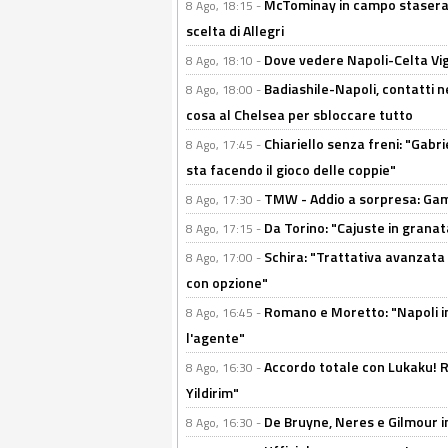
McTominay in campo stasera? 
8 Ago, 18:15 -
scelta di Allegri
Dove vedere Napoli-Celta Vig
8 Ago, 18:10 -
Badiashile-Napoli, contatti n
8 Ago, 18:00 -
cosa al Chelsea per sbloccare tutto
Chiariello senza freni: "Gabri
8 Ago, 17:45 -
sta facendo il gioco delle coppie"
TMW - Addio a sorpresa: Gam
8 Ago, 17:30 -
Da Torino: "Cajuste in granata
8 Ago, 17:15 -
Schira: "Trattativa avanzata
8 Ago, 17:00 -
con opzione"
Romano e Moretto: "Napoli in
8 Ago, 16:45 -
l'agente"
Accordo totale con Lukaku! Ro
8 Ago, 16:30 -
Yildirim"
De Bruyne, Neres e Gilmour in
8 Ago, 16:30 -