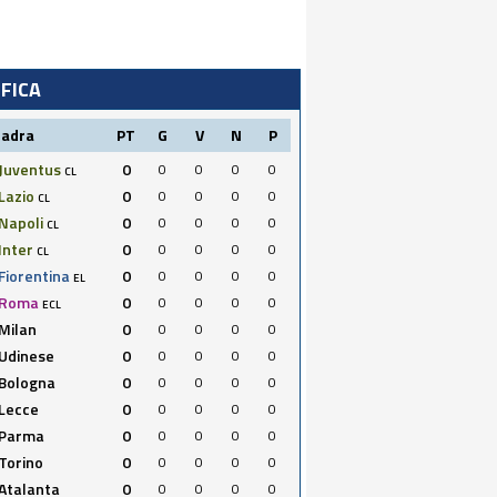
IFICA
uadra
PT
G
V
N
P
Juventus
0
0
0
0
0
CL
Lazio
0
0
0
0
0
CL
Napoli
0
0
0
0
0
CL
Inter
0
0
0
0
0
CL
Fiorentina
0
0
0
0
0
EL
Roma
0
0
0
0
0
ECL
Milan
0
0
0
0
0
Udinese
0
0
0
0
0
Bologna
0
0
0
0
0
Lecce
0
0
0
0
0
Parma
0
0
0
0
0
Torino
0
0
0
0
0
Atalanta
0
0
0
0
0