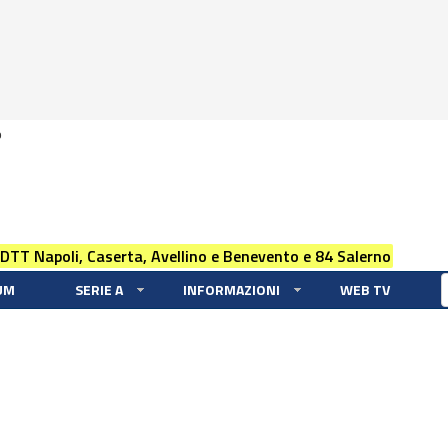
0
 DTT Napoli, Caserta, Avellino e Benevento e 84 Salerno
UM
SERIE A
INFORMAZIONI
WEB TV