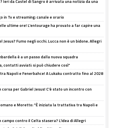
Ieri da Castel di Sangro è arrivata una notizia da una
o in Tv e streaming: canale e orario
elle ultime ore! L'entourage ha provato a far capire una
el Jesus? Fumo negli occhi. Lucca non è un bidone. Allegri
bardella è a un passo dalla nuova squadra
, contatti avviati: si può chiudere così"
 tra Napoli e Fenerbahce! A Lukaku contratto fino al 2028
 corsa per Gabriel Jesus! C'è stato un incontro con
mano e Moretto: "È iniziata la trattativa tra Napoli e
 campo contro il Celta stasera? L'idea di Allegri