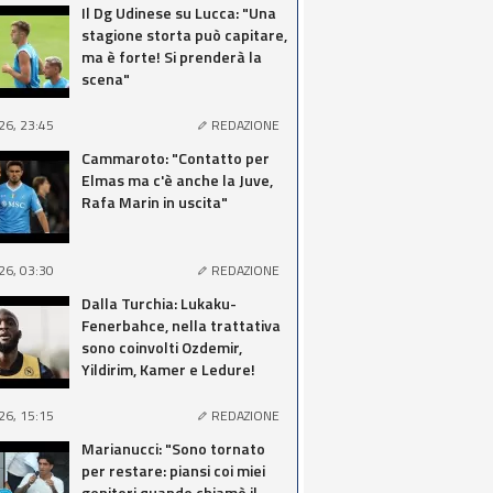
Il Dg Udinese su Lucca: "Una
stagione storta può capitare,
ma è forte! Si prenderà la
scena"
26, 23:45
REDAZIONE
Cammaroto: "Contatto per
Elmas ma c'è anche la Juve,
Rafa Marin in uscita"
26, 03:30
REDAZIONE
Dalla Turchia: Lukaku-
Fenerbahce, nella trattativa
sono coinvolti Ozdemir,
Yildirim, Kamer e Ledure!
26, 15:15
REDAZIONE
Marianucci: "Sono tornato
per restare: piansi coi miei
genitori quando chiamò il