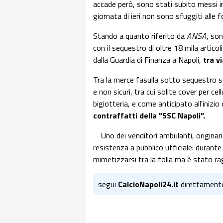
accade però, sono stati subito messi in
giornata di ieri non sono sfuggiti alle fo
Stando a quanto riferito da
ANSA
, so
con il sequestro di oltre 18 mila articoli
dalla Guardia di Finanza a Napoli,
tra v
Tra la merce fasulla sotto sequestro s
e non sicuri, tra cui solite cover per cellu
bigiotteria, e come anticipato all'inizio d
contraffatti della "SSC Napoli".
Uno dei venditori ambulanti, originar
resistenza a pubblico ufficiale: durante i
mimetizzarsi tra la folla ma è stato ra
segui
CalcioNapoli24.it
direttament