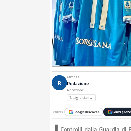
AUTORE
R
Redazione
Redazione
Tutti gli articoli →
Google
Discover
Fonti prefe
Seguici su
Controlli dalla Guardia di 