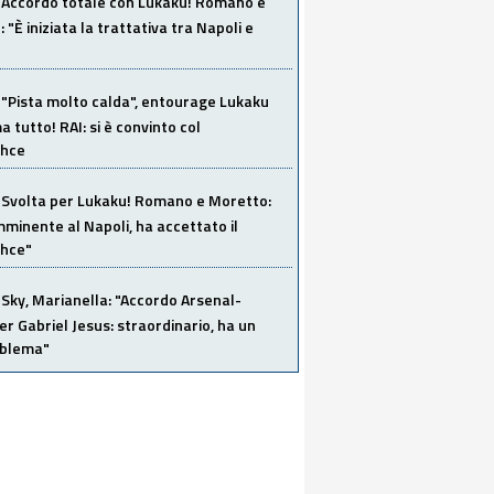
Accordo totale con Lukaku! Romano e
 "È iniziata la trattativa tra Napoli e
"Pista molto calda", entourage Lukaku
 tutto! RAI: si è convinto col
ahce
Svolta per Lukaku! Romano e Moretto:
mminente al Napoli, ha accettato il
hce"
Sky, Marianella: "Accordo Arsenal-
er Gabriel Jesus: straordinario, ha un
oblema"