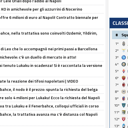
 Lele Oriali dopo l'addio al Napoli
 KO in amichevole per gli azzurrini di Nocerino
offre 6 milioni di euro al Napoli! Contratto biennale per
CLASS
hce, nella trattativa sono coinvolti Ozdemir, Yildirim,
#
Sq
1º
 di Leo che lo accompagnò nei primi passi a Barcellona
2º
ichevole: c'è un duello di mercato in atto!
3º
4º
i tenuto Lukaku in scadenza! Si è raccontata la versione
5º
6º
ate la reazione dei tifosi napoletani | VIDEO
7º
ahce, il nodo è il prezzo: spunta la richiesta del belga
8º
re solo 4 milioni per Lukaku! Ecco la richiesta del Napoli
9º
10º
a tra Lukaku e il Fenerbahce, colloqui ufficiali in corso
11º
bahce, la trattativa avanza ma c'è distanza col Napoli
12º
13º