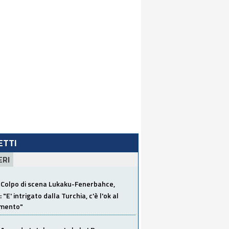
LETTI
ERI
Colpo di scena Lukaku-Fenerbahce,
"E' intrigato dalla Turchia, c'è l'ok al
imento"