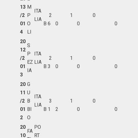
13
M
ITA
/2
P
2
1
0
LIA
01
O
B
6
0
0
0
4
LI
20
S
12
P
ITA
/2
2
1
0
EZ
LIA
01
B
3
0
0
0
IA
3
20
G
11
U
ITA
/2
B
3
1
0
LIA
01
BI
B
1
2
0
0
2
O
20
PO
FA
10
RT