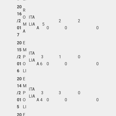
20
R
16
O
ITA
/2
2
2
M
LIA
5
01
A
0
0
0
A
7
20
E
15
M
ITA
/2
P
3
1
0
LIA
01
O
A
6
0
0
0
6
LI
20
E
14
M
ITA
/2
P
3
3
0
LIA
01
O
A
4
0
0
0
5
LI
20
E