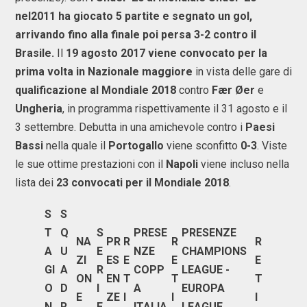
nel2011 ha giocato 5 partite e segnato un gol,
arrivando fino alla finale poi persa 3-2 contro il
Brasile.
Il
19 agosto 2017 viene convocato per la
prima volta in Nazionale maggiore
in vista delle gare di
qualificazione al Mondiale 2018
contro
Fær Øer
e
Ungheria
, in programma rispettivamente il 31 agosto e il
3 settembre. Debutta in una amichevole contro i
Paesi
Bassi
nella quale il
Portogallo
viene sconfitto
0-3
. Viste
le sue ottime prestazioni con il
Napoli
viene incluso nella
lista dei
23 convocati per il Mondiale 2018
.
S
S
T
Q
S
PRESE
PRESENZE
NA
PR
R
R
R
A
U
E
NZE
CHAMPIONS
ZI
ES
E
E
E
GI
A
R
COPP
LEAGUE -
ON
EN
T
T
T
O
D
I
A
EUROPA
E
ZE
I
I
I
N
R
E
ITALIA
LEAGUE