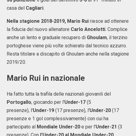
casa del
Cagliari
.
Nella stagione 2018-2019, Mario Rui
riesce ad ottenere
la fiducia del nuovo allenatore
Carlo Ancelotti
. Complice
anche un lento e graduale recupero di
Ghoulam
, il terzino
portoghese viene più volte schierato dal tecnico azzurro.
Resta titolare a discapito di Ghoulam anche nella stagione
2019/20.
Mario Rui in nazionale
Ha fatto tutta la trafila delle nazionali giovanili del
Portogallo
, giocando per l'
Under-17
(5
presenze), l'
Under-19
(17 presenze), l'
Under-20
(17
presenze e 1 gol complessivamente) con cui ha
partecipato al
Mondiale Under-20
e per l'
Under-21
(3
presenze). Con
l'Under-20 al Mondiale Under-20