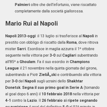
Palmieri
oltre che dell'infortunio, viene riscattato
completamente dalla società giallorossa.
Mario Rui al Napoli
Napoli 2013-oggi
: il 13 luglio si trasferisce al
Napoli
in
prestito con obbligo di riscatto dalla
Roma
, dove ritrova
mister
Sarri
. Esordisce in maglia azzurra il 1º ottobre
seguente nella vittoria per
3-0
sul
Cagliari
subentrando
all'85º a
Ghoulam
. Fa il suo esordio in
Champions
League
il 21 novembre nella quinta giornata del girone,
subentrando a Piotr
ZieliÅ„ski
e contribuendo alla vittoria
per
3-0
del
Napoli
sugli ucraini dello
Shakhtar
Donetsk
.
Segna il suo primo goal in Serie A
(tornando
al goal dopo 6 anni) il
10 febbraio 2018
nella vittoria per
4-1
contro la
Lazio
. Il
26 febbraio si ripete segnando
su punizione
il goal del definitivo
5-0
al 91º minuto in