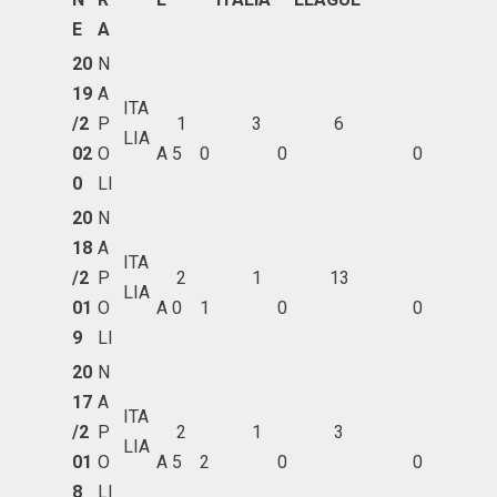
E
A
20
N
19
A
ITA
/2
P
1
3
6
LIA
02
O
A
5
0
0
0
0
LI
20
N
18
A
ITA
/2
P
2
1
13
LIA
01
O
A
0
1
0
0
9
LI
20
N
17
A
ITA
/2
P
2
1
3
LIA
01
O
A
5
2
0
0
8
LI