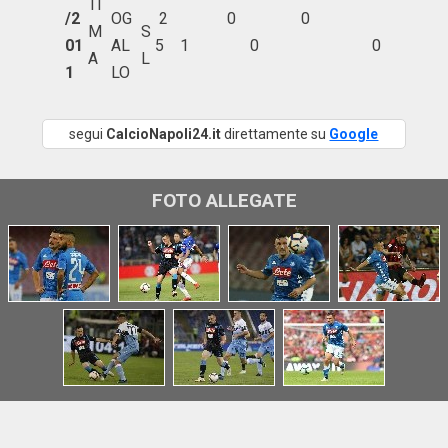
TI
/2
OG
2
0
0
M
S
01
AL
5
1
0
0
A
L
1
LO
segui
CalcioNapoli24.it
direttamente su
Google
FOTO ALLEGATE