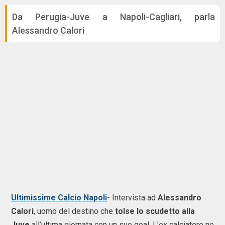
Da Perugia-Juve a Napoli-Cagliari, parla
Alessandro Calori
Ultimissime Calcio Napoli
- Intervista ad
Alessandro
Calori
, uomo del destino che
tolse lo scudetto alla
Juve
all’ultima giornata con un suo goal. L’ex calciatore ne