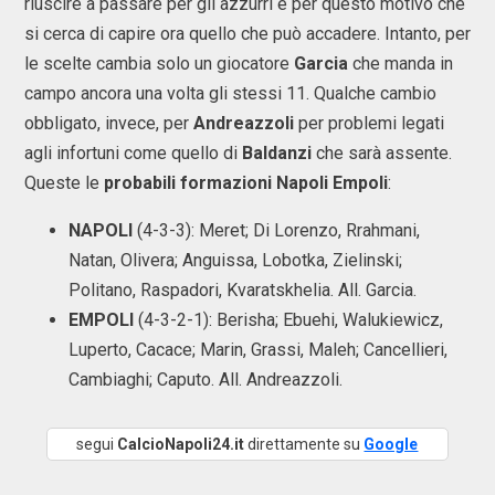
riuscire a passare per gli azzurri e per questo motivo che
si cerca di capire ora quello che può accadere. Intanto, per
le scelte cambia solo un giocatore
Garcia
che manda in
campo ancora una volta gli stessi 11. Qualche cambio
obbligato, invece, per
Andreazzoli
per problemi legati
agli infortuni come quello di
Baldanzi
che sarà assente.
Queste le
probabili formazioni Napoli Empoli
:
NAPOLI
(4-3-3): Meret; Di Lorenzo, Rrahmani,
Natan, Olivera; Anguissa, Lobotka, Zielinski;
Politano, Raspadori, Kvaratskhelia. All. Garcia.
EMPOLI
(4-3-2-1): Berisha; Ebuehi, Walukiewicz,
Luperto, Cacace; Marin, Grassi, Maleh; Cancellieri,
Cambiaghi; Caputo. All. Andreazzoli.
segui
CalcioNapoli24.it
direttamente su
Google