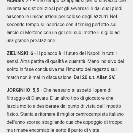
HAMSIK 7
- Primo tempo da applausi per lo slovacco che
inventa assist deliziosi per gli avversari e dai suoi piedi
nascono le uniche azioni pericolose degli azzurri. Nel
secondo tempo si inserisce con il timing perfetto sul
lancio di Mertens con un gol dei suoi mette il sigillo ad
una grande prestazione.
ZIELINSKI 6
- Il polacco è il futuro del Napoli in tutti i
sensi. Altra partita di qualità e quantità. Meno incisivo del
solito in fase conclusiva ma l'impatto del ragazzo sul
match non è mai in discussione.
Dal 20 s.t. Allan SV.
JORGINHO 5,5
- Che nessuno si aspetti l'opera di
filtraggio di Diawara. E' un altro tipo di giocatore che
lascia molto a desiderare dal punto di vista dell'impatto
fisico. Stenta a ritornare il miglior centrocampista italiano
dell'anno scorso sbagliando qualche appoggio di troppo
ma rimane encomiabile sotto il punto di vista