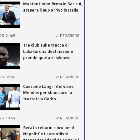
Mastantuono firma in Serie A,
stasera il suo arrivo in Italia
26, 21:45
REDAZIONE
Tre club sulle tracce di
Lukaku: una destinazione
prende quota in silenzio
26, 02:00
REDAZIONE
Cassione Lang: interviene
Mendes per sbloccare la
trattativa Godts
26, 18:54
REDAZIONE
Serata relax in ritiro per il
Napoli: De Laurentiis si
"concede" i dolci de L'Etoile |