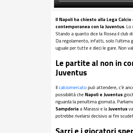
Il Napoli ha chiesto alla Lega Calcio
contemporanea con la Juventus
. Lo
Stando a quanto dice la Rosea il club d
Da regolamento, infatti, solo l’ultima g
uguale per tutte e dieci le gare. Non v
Le partite al non in 
Juventus
Il
calciomercato
può attendere, c'è anco
possibilità che
Napoli e Juventus
gioch
riguarda la penultima giornata. Parliamo 
Sampdoria
a Marassi e la
Juventus
va
potrebbe rivelarsi decisivo ai fini scud
Sarri e i giocatori spe