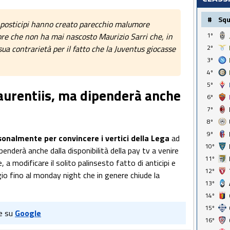
#
Sq
 i posticipi hanno creato parecchio malumore
e che non ha mai nascosto Maurizio Sarri che, in
1º
 sua contrarietà per il fatto che la Juventus giocasse
2º
3º
4º
5º
aurentiis, ma dipenderà anche
6º
7º
8º
9º
sonalmente per convincere i vertici della Lega
ad
10º
penderà anche dalla disponibilità della pay tv a venire
11º
 a modificare il solito palinsesto fatto di anticipi e
12º
io fino al monday night che in genere chiude la
13º
14º
15º
e su
Google
16º