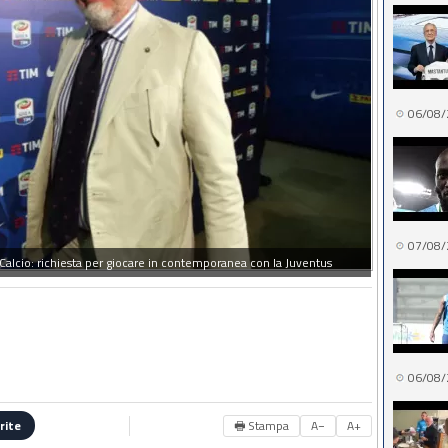
06/08/
07/08/
a Calcio: richiesta per giocare in contemporanea con la Juventus
06/08/
🖶 Stampa
A−
A+
rite