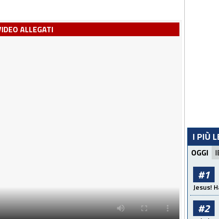
VIDEO ALLEGATI
I PIÙ 
OGGI
I
#1
Jesus! H
#2