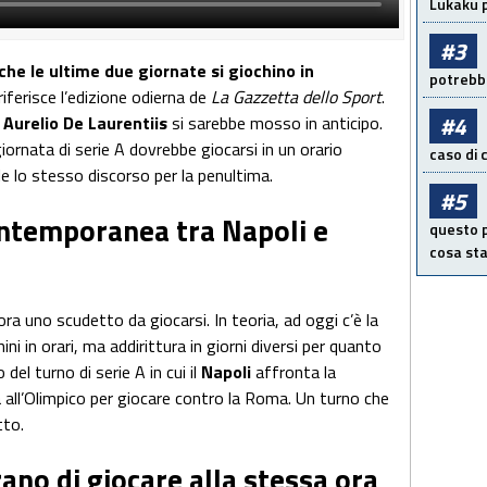
Lukaku p
#3
 che le ultime due giornate si giochino in
potrebbe
 riferisce l’edizione odierna de
La Gazzetta dello Sport
.
#4
i
Aurelio De Laurentiis
si sarebbe mosso in anticipo.
iornata di serie A dovrebbe giocarsi in un orario
caso di
ale lo stesso discorso per la penultima.
#5
contemporanea tra Napoli e
questo p
cosa sta
ra uno scudetto da giocarsi. In teoria, ad oggi c’è la
ini in orari, ma addirittura in giorni diversi per quanto
del turno di serie A in cui il
Napoli
affronta la
 all’Olimpico per giocare contro la Roma. Un turno che
etto.
rano di giocare alla stessa ora