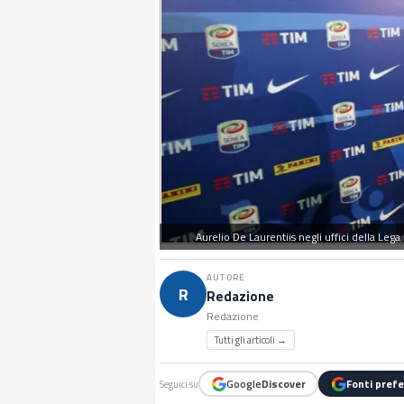
Aurelio De Laurentiis negli uffici della Leg
AUTORE
R
Redazione
Redazione
Tutti gli articoli →
Google
Discover
Fonti prefe
Seguici su