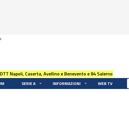
0
 DTT Napoli, Caserta, Avellino e Benevento e 84 Salerno
UM
SERIE A
INFORMAZIONI
WEB TV