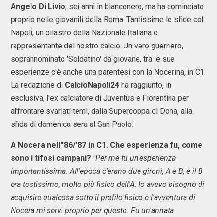
Angelo Di Livio
, sei anni in bianconero, ma ha cominciato
proprio nelle giovanili della Roma. Tantissime le sfide col
Napoli, un pilastro della Nazionale Italiana e
rappresentante del nostro calcio. Un vero guerriero,
soprannominato 'Soldatino' da giovane, tra le sue
esperienze c'è anche una parentesi con la Nocerina, in C1.
La redazione di
CalcioNapoli24
ha raggiunto, in
esclusiva, l'ex calciatore di Juventus e Fiorentina per
affrontare svariati temi, dalla Supercoppa di Doha, alla
sfida di domenica sera al San Paolo:
A Nocera nell''86/'87 in C1. Che esperienza fu, come
sono i tifosi campani?
"Per me fu un'esperienza
importantissima. All'epoca c'erano due gironi, A e B, e il B
era tostissimo, molto più fisico dell'A. Io avevo bisogno di
acquisire qualcosa sotto il profilo fisico e l'avventura di
Nocera mi servì proprio per questo. Fu un'annata