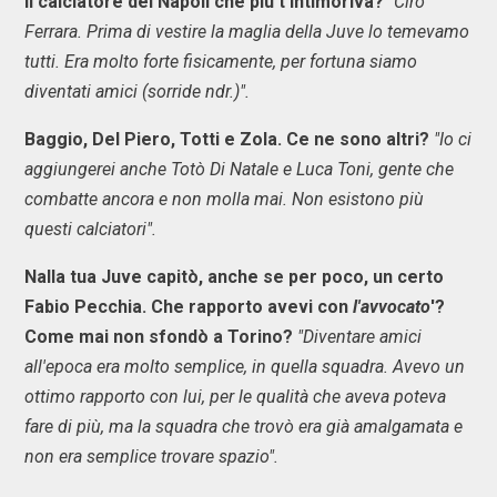
Il calciatore del Napoli che più t'intimoriva?
"Ciro
Ferrara. Prima di vestire la maglia della Juve lo temevamo
tutti. Era molto forte fisicamente, per fortuna siamo
diventati amici (sorride ndr.)".
Baggio, Del Piero, Totti e Zola. Ce ne sono altri?
"Io ci
aggiungerei anche Totò Di Natale e Luca Toni, gente che
combatte ancora e non molla mai. Non esistono più
questi calciatori".
Nalla tua Juve capitò, anche se per poco, un certo
Fabio Pecchia. Che rapporto avevi con
l'avvocato
'?
Come mai non sfondò a Torino?
"Diventare amici
all'epoca era molto semplice, in quella squadra. Avevo un
ottimo rapporto con lui, per le qualità che aveva poteva
fare di più, ma la squadra che trovò era già amalgamata e
non era semplice trovare spazio".