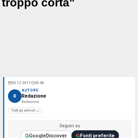
troppo corta"
05.12.2017
00:45
AUTORE
Redazione
R
Redazione
Tutti gli articoli →
Seguici su
Google
Discover
Fonti preferite