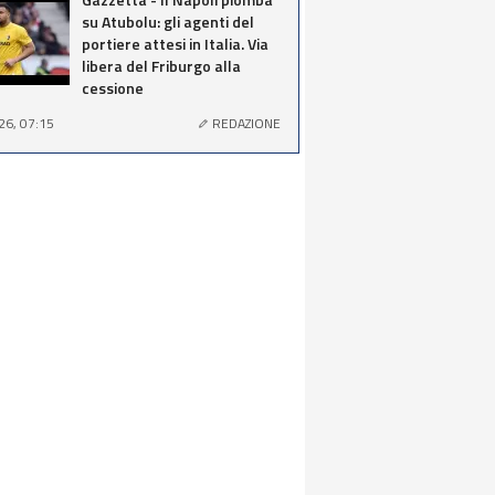
su Atubolu: gli agenti del
portiere attesi in Italia. Via
libera del Friburgo alla
cessione
26, 07:15
REDAZIONE