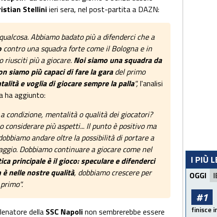
istian Stellini
ieri sera, nel post-partita a DAZN:
ualcosa. Abbiamo badato più a difenderci che a
o
contro una squadra forte come il Bologna e in
riusciti più a giocare.
Noi siamo una squadra da
non siamo più capaci di fare la gara
del primo
lità e voglia di giocare sempre la palla
",
l'analisi
za ha aggiunto:
 condizione, mentalità o qualità dei giocatori?
considerare più aspetti... Il punto è positivo ma
 dobbiamo andare oltre la possibilità di portare a
ntaggio. Dobbiamo continuare a giocare come nel
I PIÙ 
tica principale è il gioco: speculare e difenderci
n è nelle nostre qualità
, dobbiamo crescere per
OGGI
I
primo".
#1
finisce i
llenatore della
SSC Napoli
non sembrerebbe essere