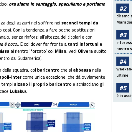
 tipo:
ora siamo in vantaggio, speculiamo e portiamo
#2
diremo a
Maradon
a degli azzurri nel soffrire nei
secondi tempi da
o così. Con la tendenza a fare poche sostituzioni
#3
aio, senza rinforzi all'altezza dei titolari e con
interess
e è poco).
E col dover far fronte a
tanti infortuni e
nostro s
issa
al rientro 'forzato' col
Milan
, vedi
Olivera
subito
entro dal Sudamerica).
#4
weekend!
o della squadra, col
baricentro
che si
abbassa
nella
ultime
poli-Inter
come unica eccezione, che dà ovviamente
i tempi
alzano il proprio baricentro
e schiacciano gli
#5
ficace
Lukaku
):
è in usci