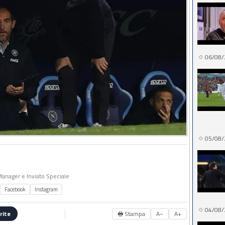
06/08/
05/08/
 Manager e Inviato Speciale
Facebook
Instagram
04/08/
🖶 Stampa
A−
A+
rite