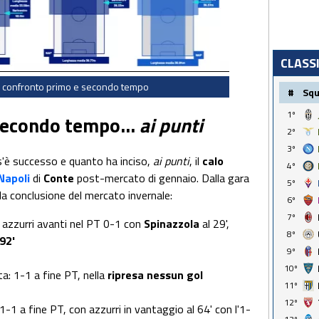
CLASS
: confronto primo e secondo tempo
#
Sq
1º
 secondo tempo...
ai punti
2º
3º
'è successo e quanto ha inciso,
ai punti
, il
calo
4º
Napoli
di
Conte
post-mercato di gennaio. Dalla gara
5º
la conclusione del mercato invernale:
6º
7º
: azzurri avanti nel PT 0-1 con
Spinazzola
al 29',
8º
92'
9º
10º
ta: 1-1 a fine PT, nella
ripresa nessun gol
11º
12º
 1-1 a fine PT, con azzurri in vantaggio al 64' con l'1-