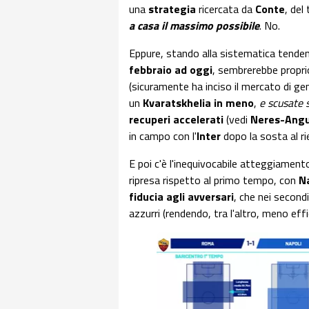
una
strategia
ricercata da
Conte
, del
a casa il massimo possibile
. No.
Eppure, stando alla sistematica tendenz
febbraio ad oggi
, sembrerebbe propri
(sicuramente ha inciso il mercato di genn
un
Kvaratskhelia in meno
,
e scusate s
recuperi accelerati
(vedi
Neres-Angu
in campo con l'
Inter
dopo la sosta al ri
E poi c'è l'inequivocabile atteggiament
ripresa rispetto al primo tempo, con
Na
fiducia agli avversari
, che nei second
azzurri (rendendo, tra l'altro, meno ef