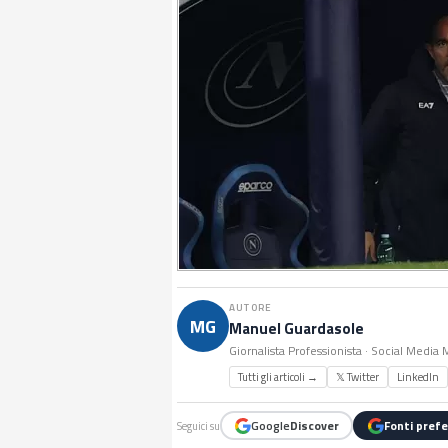
AUTORE
MG
Manuel Guardasole
Giornalista Professionista · Social Media
Tutti gli articoli →
𝕏 Twitter
LinkedIn
Google
Discover
Fonti prefe
Seguici su