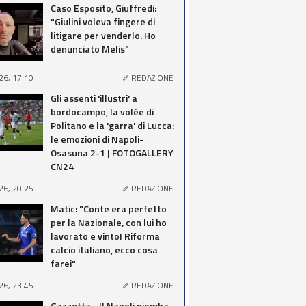
Caso Esposito, Giuffredi:
"Giulini voleva fingere di
litigare per venderlo. Ho
denunciato Melis"
26, 17:10
REDAZIONE
Gli assenti 'illustri' a
bordocampo, la volée di
Politano e la 'garra' di Lucca:
le emozioni di Napoli-
Osasuna 2-1 | FOTOGALLERY
CN24
26, 20:25
REDAZIONE
Matic: "Conte era perfetto
per la Nazionale, con lui ho
lavorato e vinto! Riforma
calcio italiano, ecco cosa
farei"
26, 23:45
REDAZIONE
Gazzetta - Il Napoli piomba