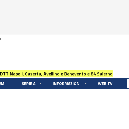
0
 DTT Napoli, Caserta, Avellino e Benevento e 84 Salerno
UM
SERIE A
INFORMAZIONI
WEB TV