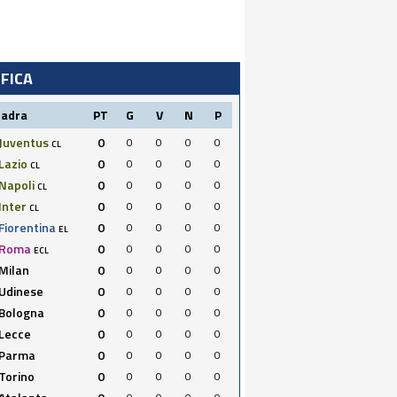
IFICA
uadra
PT
G
V
N
P
Juventus
0
0
0
0
0
CL
Lazio
0
0
0
0
0
CL
Napoli
0
0
0
0
0
CL
Inter
0
0
0
0
0
CL
Fiorentina
0
0
0
0
0
EL
Roma
0
0
0
0
0
ECL
Milan
0
0
0
0
0
Udinese
0
0
0
0
0
Bologna
0
0
0
0
0
Lecce
0
0
0
0
0
Parma
0
0
0
0
0
Torino
0
0
0
0
0