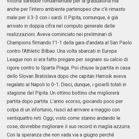
vittoria sarebbe fondamentale per la graduatoria ma
anche per l’intero ambiente partenopeo che c’è rimasto
male per il 3-3 con i sardi. Il Pipita, comunque, è già
arrivato in doppia cifra nel computo generale delle
realizzazioni. Aveva cominciato nei preliminari di
Champions firmando l’1-1 della gara d’andata al San Paolo
contro l’Athletic Bilbao. Una volta sbarcati in Europa
League non si era fatto pregare per segnare su calcio di
rigore contro lo Sparta Praga. Poi chiuse la partita in casa
dello Slovan Bratislava dopo che capitan Hamsik aveva
regalato al Napoli lo 0-1. Dieci, dunque, i gioielli totali in
stagione del Pipita. Un ottimo bottino che migliorerà
partita dopo partita. L’anno scorso, giocando poco per
colpa di un infortunio, riuscì ad arrivare a maggio con
ventiquattro reti. Oggi, visto come stanno andando le
cose, dovrebbe migliorare il suo record in maglia azzurra.
Con la speranza che non vada via a giugno perché