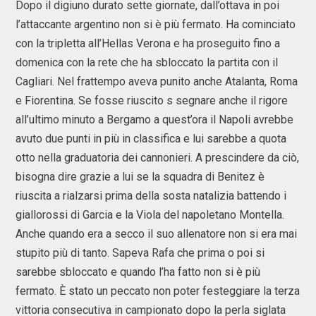
Dopo il digiuno durato sette giornate, dall’ottava in poi
l’attaccante argentino non si è più fermato. Ha cominciato
con la tripletta all’Hellas Verona e ha proseguito fino a
domenica con la rete che ha sbloccato la partita con il
Cagliari. Nel frattempo aveva punito anche Atalanta, Roma
e Fiorentina. Se fosse riuscito s segnare anche il rigore
all’ultimo minuto a Bergamo a quest’ora il Napoli avrebbe
avuto due punti in più in classifica e lui sarebbe a quota
otto nella graduatoria dei cannonieri. A prescindere da ciò,
bisogna dire grazie a lui se la squadra di Benitez è
riuscita a rialzarsi prima della sosta natalizia battendo i
giallorossi di Garcia e la Viola del napoletano Montella.
Anche quando era a secco il suo allenatore non si era mai
stupito più di tanto. Sapeva Rafa che prima o poi si
sarebbe sbloccato e quando l’ha fatto non si è più
fermato. È stato un peccato non poter festeggiare la terza
vittoria consecutiva in campionato dopo la perla siglata