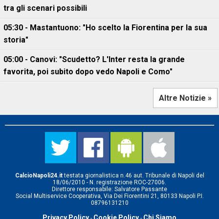
tra gli scenari possibili
05:30 - Mastantuono: "Ho scelto la Fiorentina per la sua
storia"
05:00 - Canovi: "Scudetto? L'Inter resta la grande
favorita, poi subito dopo vedo Napoli e Como"
Altre Notizie »
CalcioNapoli24.it
testata giornalistica n.46 aut. Tribunale di Napoli del
18/06/2010 - N. registrazione ROC-27006.
Direttore responsabile: Salvatore Passante
Social Multiservice Cooperativa, Via Dei Fiorentini 21, 80133 Napoli P.I.
08796131210
Privacy Policy
Cookie Policy
Chi Siamo
-
-