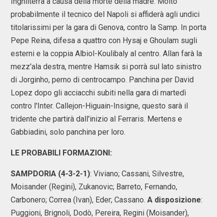
Inghilterra a causa della morte della madre. Molto
probabilmente il tecnico del Napoli si affiderà agli undici
titolarissimi per la gara di Genova, contro la Samp. In porta
Pepe Reina, difesa a quattro con Hysaj e Ghoulam sugli
esterni e la coppia Albiol-Koulibaly al centro. Allan farà la
mezz'ala destra, mentre Hamsik si porrà sul lato sinistro
di Jorginho, perno di centrocampo. Panchina per David
Lopez dopo gli acciacchi subiti nella gara di martedì
contro l'Inter. Callejon-Higuain-Insigne, questo sarà il
tridente che partirà dall'inizio al Ferraris. Mertens e
Gabbiadini, solo panchina per loro.
LE PROBABILI FORMAZIONI:
SAMPDORIA (4-3-2-1)
: Viviano; Cassani, Silvestre,
Moisander (Regini), Zukanovic; Barreto, Fernando,
Carbonero; Correa (Ivan), Eder; Cassano.
A disposizione
:
Puggioni, Brignoli, Dodò, Pereira, Regini (Moisander),