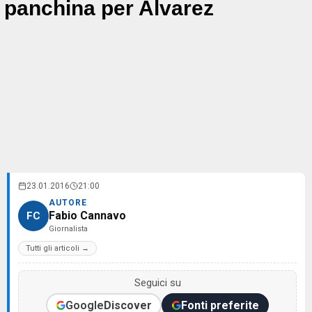
panchina per Alvarez
23.01.2016
21:00
AUTORE
Fabio Cannavo
FC
Giornalista
Tutti gli articoli →
Seguici su
Google
Discover
Fonti preferite