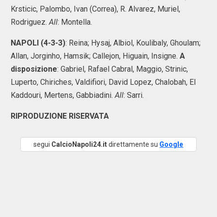
Krsticic, Palombo, Ivan (Correa), R. Alvarez, Muriel,
Rodriguez.
All
: Montella.
NAPOLI (4-3-3)
: Reina; Hysaj, Albiol, Koulibaly, Ghoulam;
Allan, Jorginho, Hamsik; Callejon, Higuain, Insigne.
A
disposizione
: Gabriel, Rafael Cabral, Maggio, Strinic,
Luperto, Chiriches, Valdifiori, David Lopez, Chalobah, El
Kaddouri, Mertens, Gabbiadini.
All
: Sarri.
RIPRODUZIONE RISERVATA
segui
CalcioNapoli24.it
direttamente su
Google