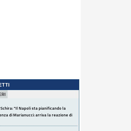
LETTI
ERI
Schira: "Il Napoli sta pianificando la
za di Marianucci: arriva la reazione di