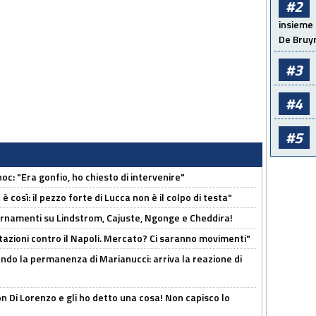
#2
insieme 
De Bruy
#3
#4
#5
c: "Era gonfio, ho chiesto di intervenire"
così: il pezzo forte di Lucca non è il colpo di testa"
iornamenti su Lindstrom, Cajuste, Ngonge e Cheddira!
Rotazioni contro il Napoli. Mercato? Ci saranno movimenti"
cando la permanenza di Marianucci: arriva la reazione di
n Di Lorenzo e gli ho detto una cosa! Non capisco lo