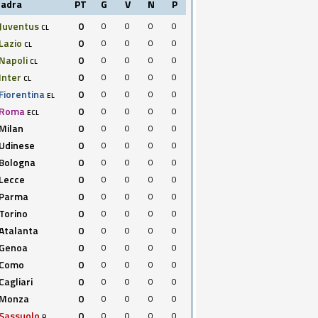
uadra
PT
G
V
N
P
Juventus
0
0
0
0
0
CL
Lazio
0
0
0
0
0
CL
Napoli
0
0
0
0
0
CL
Inter
0
0
0
0
0
CL
Fiorentina
0
0
0
0
0
EL
Roma
0
0
0
0
0
ECL
Milan
0
0
0
0
0
Udinese
0
0
0
0
0
Bologna
0
0
0
0
0
Lecce
0
0
0
0
0
Parma
0
0
0
0
0
Torino
0
0
0
0
0
Atalanta
0
0
0
0
0
Genoa
0
0
0
0
0
Como
0
0
0
0
0
Cagliari
0
0
0
0
0
Monza
0
0
0
0
0
Sassuolo
0
0
0
0
0
R