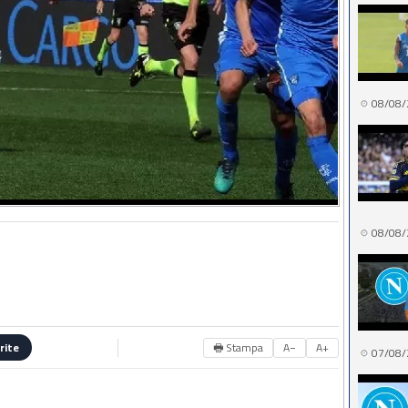
08/08/
08/08/
🖶 Stampa
A−
A+
rite
07/08/