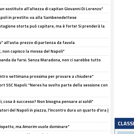
n sostituto all’altezza di capitan Giovanni Di Lorenzo"
Napoli in prestito: va alla Sambenedettese
stagione storta può capitare, ma è forte! Si prenderà la
s" all'asta: prezzo di partenza da favola
, non capisco la mossa del Napoli"
omanda da farsi. Senza Maradona, non ci sarebbe tutto
contro settimana prossima per provare a chiudere"
port SSC Napoli: "Neres ha svolto parte della sessione con
li, cosa è successo? Non bisogna pensare ai soldi"
atori del Napoli in piazza, l'incontro dura un quarto d'ora |
CLASS
o rispetto, ma Amorim vuole dominare"