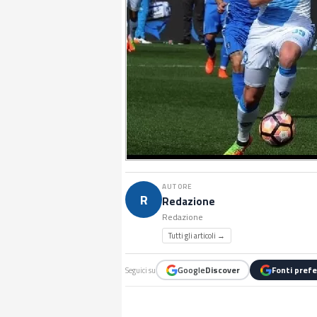
AUTORE
R
Redazione
Redazione
Tutti gli articoli →
Google
Discover
Fonti prefe
Seguici su