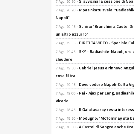
Si avvicina la cessione di Noa
7 Ago, 20:30 -
Mpasinkatu svela: "Badiashil
7 Ago, 20:20 -
Napoli"
Schira: "Branchini a Castel Di
7 Ago, 20:15 -
un altro azzurro"
DIRETTA VIDEO - Speciale Cal
7 Ago, 19:55 -
SKY - Badiashile-Napoli, ore 
7 Ago, 19:45 -
chiudere
Gabriel Jesus e rinnovo Angui
7 Ago, 19:30 -
cosa filtra
Dove vedere Napoli-Celta Vig
7 Ago, 19:15 -
Rai - Ajax per Lang, Badiashil
7 Ago, 19:00 -
Vicario
Il Galatasaray resta interes
7 Ago, 18:45 -
Modugno: "McTominay sta ben
7 Ago, 18:30 -
A Castel di Sangro anche Bran
7 Ago, 18:30 -