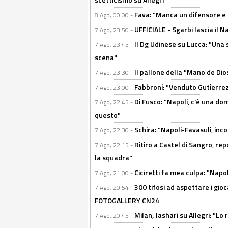
Fava: "Manca un difensore e u
8 Ago, 00:00 -
UFFICIALE - Sgarbi lascia il 
7 Ago, 23:50 -
Il Dg Udinese su Lucca: "Una 
7 Ago, 23:45 -
scena"
Il pallone della "Mano de Dio
7 Ago, 23:30 -
Fabbroni: "Venduto Gutierrez
7 Ago, 23:00 -
Di Fusco: "Napoli, c'è una d
7 Ago, 22:45 -
questo"
Schira: "Napoli-Favasuli, in
7 Ago, 22:30 -
Ritiro a Castel di Sangro, re
7 Ago, 22:15 -
la squadra"
Ciciretti fa mea culpa: "Napo
7 Ago, 21:00 -
300 tifosi ad aspettare i gioc
7 Ago, 20:54 -
FOTOGALLERY CN24
Milan, Jashari su Allegri: "L
7 Ago, 20:45 -