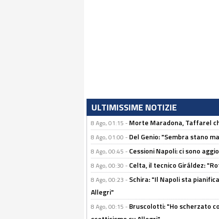
ULTIMISSIME NOTIZIE
Morte Maradona, Taffarel cho
8 Ago, 01:15 -
Del Genio: "Sembra stano ma è 
8 Ago, 01:00 -
Cessioni Napoli: ci sono agg
8 Ago, 00:45 -
Celta, il tecnico Giráldez: "
8 Ago, 00:30 -
Schira: "Il Napoli sta pianifi
8 Ago, 00:23 -
Allegri"
Bruscolotti: "Ho scherzato co
8 Ago, 00:15 -
scetticismo su Allegri"