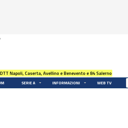
0
 DTT Napoli, Caserta, Avellino e Benevento e 84 Salerno
UM
SERIE A
INFORMAZIONI
WEB TV