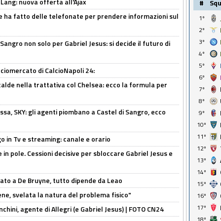
 Lang: nuova offerta all'Ajax
#
Sq
e ha fatto delle telefonate per prendere informazioni sul
1º
2º
3º
 Sangro non solo per Gabriel Jesus: si decide il futuro di
4º
5º
ciomercato di CalcioNapoli 24:
6º
calde nella trattativa col Chelsea: ecco la formula per
7º
8º
ssa, SKY: gli agenti piombano a Castel di Sangro, ecco
9º
10º
11º
o in Tv e streaming: canale e orario
12º
e in pole. Cessioni decisive per sbloccare Gabriel Jesus e
13º
14º
sato a De Bruyne, tutto dipende da Leao
15º
e, svelata la natura del problema fisico"
16º
17º
chini, agente di Allegri (e Gabriel Jesus) | FOTO CN24
18º