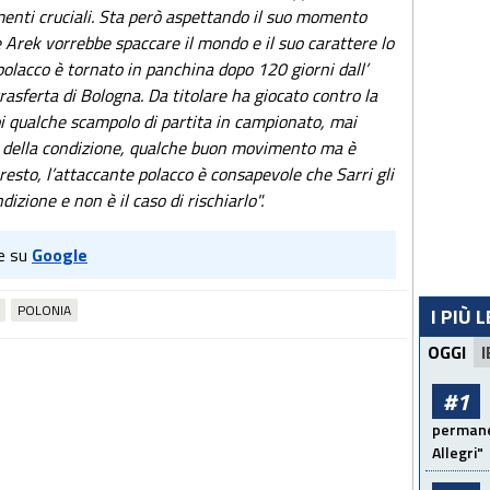
menti cruciali. Sta però aspettando il suo momento
 Arek vorrebbe spaccare il mondo e il suo carattere lo
l polacco è tornato in panchina dopo 120 giorni dall’
 trasferta di Bologna. Da titolare ha giocato contro la
oi qualche scampolo di partita in campionato, mai
op della condizione, qualche buon movimento ma è
 resto, l’attaccante polacco è consapevole che Sarri gli
izione e non è il caso di rischiarlo".
e su
Google
POLONIA
I PIÙ 
OGGI
I
#1
permanen
Allegri"