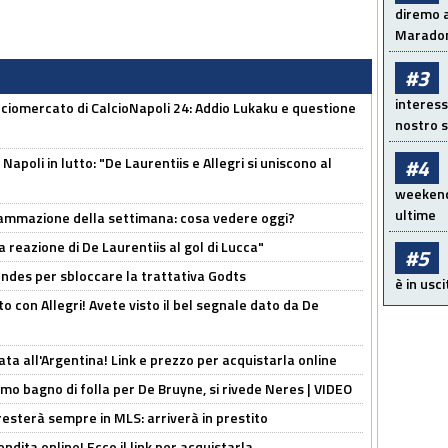
diremo a
Maradon
#3
interess
ciomercato di CalcioNapoli 24: Addio Lukaku e questione
nostro s
apoli in lutto: "De Laurentiis e Allegri si uniscono al
#4
weekend!
ultime
rammazione della settimana: cosa vedere oggi?
la reazione di De Laurentiis al gol di Lucca"
#5
ndes per sbloccare la trattativa Godts
è in usci
o con Allegri! Avete visto il bel segnale dato da De
ta all'Argentina! Link e prezzo per acquistarla online
rimo bagno di folla per De Bruyne, si rivede Neres | VIDEO
sterà sempre in MLS: arriverà in prestito
ndita online! Ecco il link per acquistarla