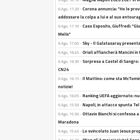
Corona annuncia: "Ho le prove
6 Ago, 17:20 -
addossare la colpa a lui e al suo entoura
Caso Esposito, Giuffredi: "Giu
6 Ago, 17:10 -
Melis"
Sky - Il Galatasaray presenta
6 Ago, 17:00 -
Oriali affiancherà Mancini in 
6 Ago, 16:45 -
Sorpresa a Castel di Sangro:
6 Ago, 16:30 -
CN24
Il Mattino: come sta McTomi
6 Ago, 16:15 -
notizie!
Ranking UEFA aggiornato: nuov
6 Ago, 16:05 -
Napoli, in attacco spunta Tel
6 Ago, 15:59 -
Ottavio Bianchi si confessa a 
6 Ago, 15:50 -
Maradona
Lo svincolato Juan Jesus prop
6 Ago, 15:45 -
"Non gli è mai piaciuto". Cosa