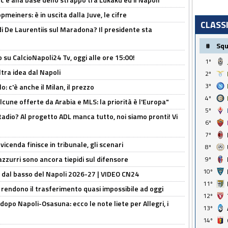
meiners: è in uscita dalla Juve, le cifre
CLASS
i De Laurentiis sul Maradona? Il presidente sta
#
Sq
o su CalcioNapoli24 Tv, oggi alle ore 15:00!
1º
ltra idea dal Napoli
2º
3º
: c'è anche il Milan, il prezzo
4º
alcune offerte da Arabia e MLS: la priorità è l'Europa"
5º
adio? Al progetto ADL manca tutto, noi siamo pronti! Vi
6º
7º
icenda finisce in tribunale, gli scenari
8º
 azzurri sono ancora tiepidi sul difensore
9º
10º
a dal basso del Napoli 2026-27 | VIDEO CN24
11º
 rendono il trasferimento quasi impossibile ad oggi
12º
dopo Napoli-Osasuna: ecco le note liete per Allegri, i
13º
14º