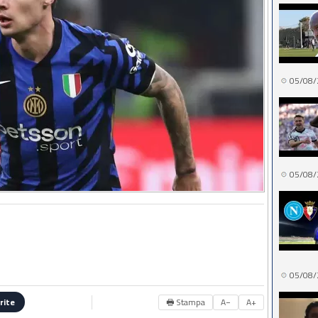
05/08/
05/08/
05/08/
🖶 Stampa
A−
A+
rite