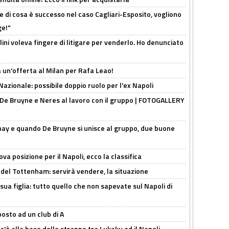
 di cosa è successo nel caso Cagliari-Esposito, vogliono
ge!"
lini voleva fingere di litigare per venderlo. Ho denunciato
 un'offerta al Milan per Rafa Leao!
Nazionale: possibile doppio ruolo per l'ex Napoli
 De Bruyne e Neres al lavoro con il gruppo | FOTOGALLERY
nay e quando De Bruyne si unisce al gruppo, due buone
a posizione per il Napoli, ecco la classifica
 del Tottenham: servirà vendere, la situazione
sua figlia: tutto quello che non sapevate sul Napoli di
osto ad un club di A
 c'è alla base dello strappo tra Lukaku ed il Napoli