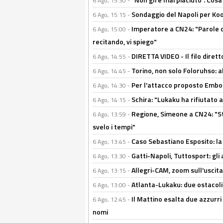
6 Ago, 15:30 -
Sondaggio del Napoli per Koop
6 Ago, 15:15 -
Imperatore a CN24: "Parole d
6 Ago, 15:00 -
recitando, vi spiego"
DIRETTA VIDEO - Il filo dirett
6 Ago, 14:55 -
Torino, non solo Foloruhso: a
6 Ago, 14:45 -
Per l'attacco proposto Embolo
6 Ago, 14:30 -
Schira: "Lukaku ha rifiutato 
6 Ago, 14:15 -
Regione, Simeone a CN24: "St
6 Ago, 13:59 -
svelo i tempi"
Caso Sebastiano Esposito: la v
6 Ago, 13:45 -
Gatti-Napoli, Tuttosport: gli
6 Ago, 13:30 -
Allegri-CAM, zoom sull'uscit
6 Ago, 13:15 -
Atlanta-Lukaku: due ostacoli
6 Ago, 13:00 -
Il Mattino esalta due azzurri 
6 Ago, 12:45 -
nomi