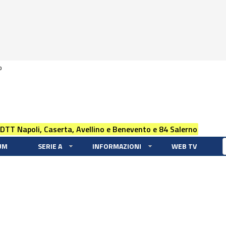
0
 DTT Napoli, Caserta, Avellino e Benevento e 84 Salerno
UM
SERIE A
INFORMAZIONI
WEB TV