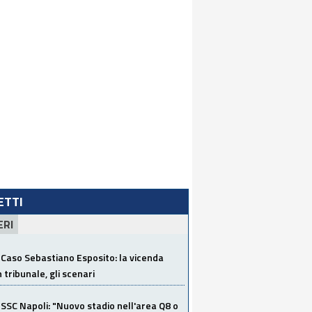
LETTI
ERI
Caso Sebastiano Esposito: la vicenda
n tribunale, gli scenari
SSC Napoli: "Nuovo stadio nell'area Q8 o