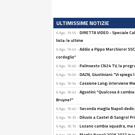
ULTIMISSIME NOTIZIE
DIRETTA VIDEO - Speciale Cal
6 Ago, 19:55 -
lista: le ultime
Addio a Pippo Marchioro! SSC N
6 Ago, 19:45 -
cordoglio"
Palinsesto CN24 TV, la prog
6 Ago, 19:40 -
DAZN, Giustiniani: "Vi spiego 
6 Ago, 19:00 -
Cassione Lang: interviene Me
6 Ago, 18:54 -
Agostini: "Qualcosa è cambiat
6 Ago, 18:45 -
Bruyne?"
Seconda maglia Napoli dedica
6 Ago, 18:40 -
Diluvio a Castel di Sangro! P
6 Ago, 18:30 -
Lozano cambia squadra, ma re
6 Ago, 18:10 -
Maglia Napoli 2026 2027 in ve
6 Ago, 18:10 -