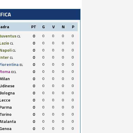
IFICA
uadra
PT
G
V
N
P
Juventus
0
0
0
0
0
CL
Lazio
0
0
0
0
0
CL
Napoli
0
0
0
0
0
CL
Inter
0
0
0
0
0
CL
Fiorentina
0
0
0
0
0
EL
Roma
0
0
0
0
0
ECL
Milan
0
0
0
0
0
Udinese
0
0
0
0
0
Bologna
0
0
0
0
0
Lecce
0
0
0
0
0
Parma
0
0
0
0
0
Torino
0
0
0
0
0
Atalanta
0
0
0
0
0
Genoa
0
0
0
0
0