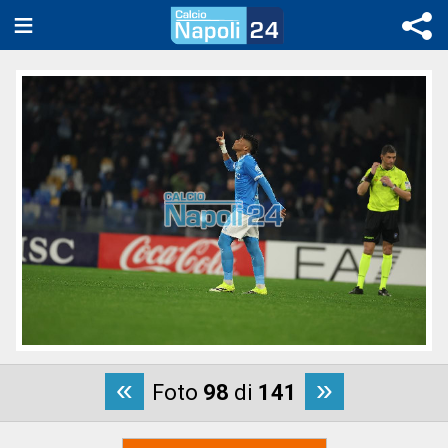
«
»
Foto
98
di
141