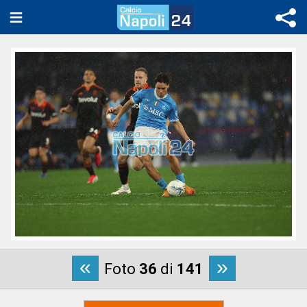
«
»
Foto
36
di
141