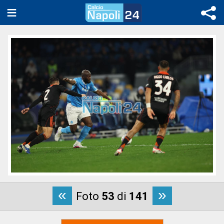
«
»
Foto
53
di
141