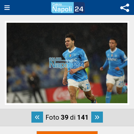
«
»
Foto
39
di
141