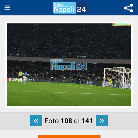
«
»
Foto
108
di
141