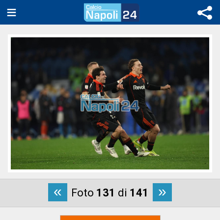
«
»
Foto
131
di
141