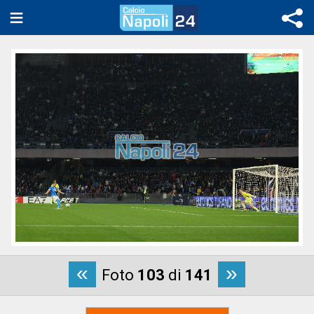
«
»
Foto
103
di
141