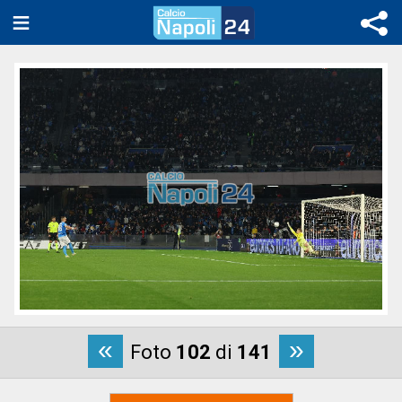
«
»
Foto
102
di
141