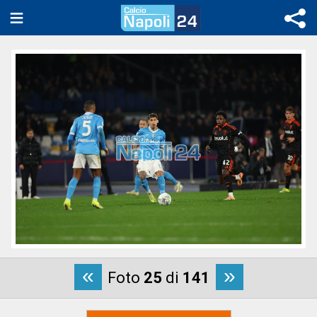
«
»
Foto
25
di
141