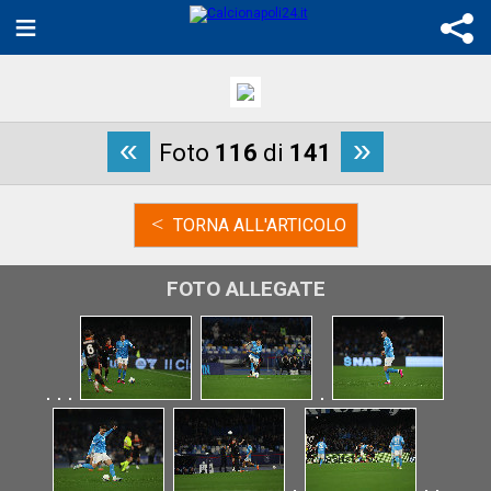
«
»
Foto
116
di
141
<
TORNA ALL'ARTICOLO
FOTO ALLEGATE