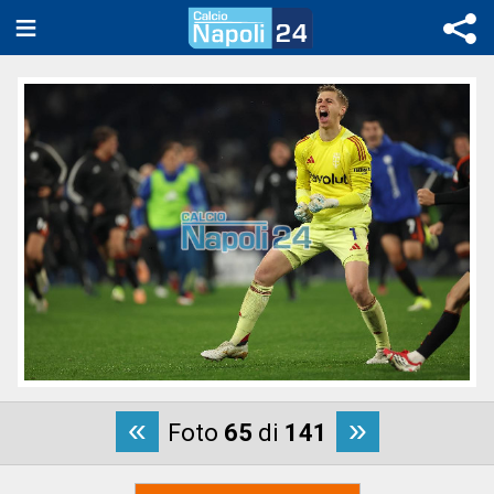
«
»
Foto
65
di
141