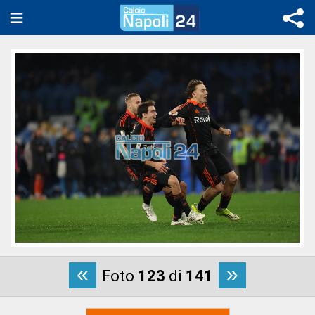
«
»
Foto
123
di
141