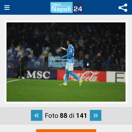
«
»
Foto
88
di
141