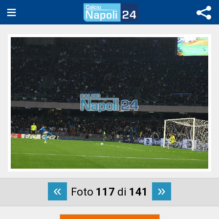
«
»
Foto
117
di
141