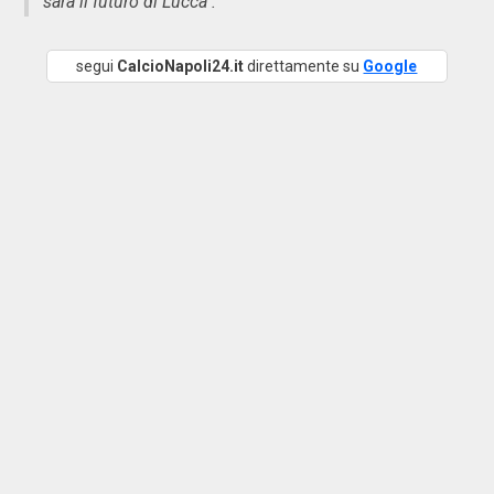
sarà il futuro di Lucca".
segui
CalcioNapoli24.it
direttamente su
Google