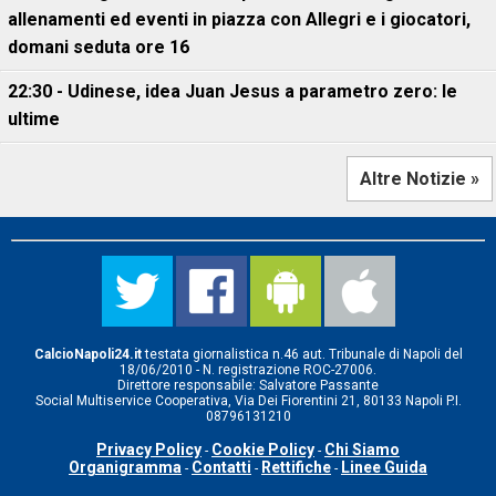
allenamenti ed eventi in piazza con Allegri e i giocatori,
domani seduta ore 16
22:30 - Udinese, idea Juan Jesus a parametro zero: le
ultime
Altre Notizie »
CalcioNapoli24.it
testata giornalistica n.46 aut. Tribunale di Napoli del
18/06/2010 - N. registrazione ROC-27006.
Direttore responsabile: Salvatore Passante
Social Multiservice Cooperativa, Via Dei Fiorentini 21, 80133 Napoli P.I.
08796131210
Privacy Policy
Cookie Policy
Chi Siamo
-
-
Organigramma
Contatti
Rettifiche
Linee Guida
-
-
-