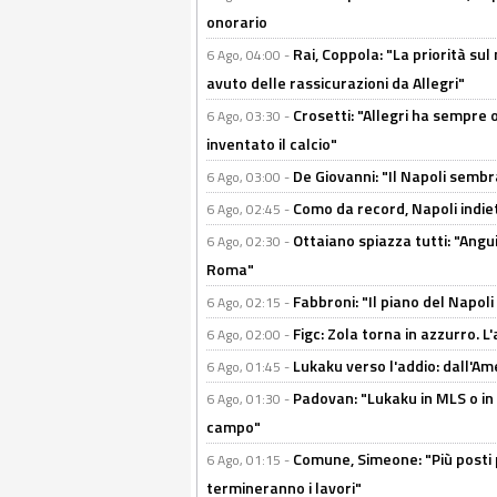
onorario
Rai, Coppola: "La priorità su
6 Ago, 04:00 -
avuto delle rassicurazioni da Allegri"
Crosetti: "Allegri ha sempre o
6 Ago, 03:30 -
inventato il calcio"
De Giovanni: "Il Napoli sembr
6 Ago, 03:00 -
Como da record, Napoli indiet
6 Ago, 02:45 -
Ottaiano spiazza tutti: "Ang
6 Ago, 02:30 -
Roma"
Fabbroni: "Il piano del Napoli
6 Ago, 02:15 -
Figc: Zola torna in azzurro. L
6 Ago, 02:00 -
Lukaku verso l'addio: dall'Am
6 Ago, 01:45 -
Padovan: "Lukaku in MLS o in
6 Ago, 01:30 -
campo"
Comune, Simeone: "Più posti
6 Ago, 01:15 -
termineranno i lavori"