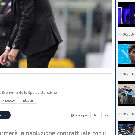
06/08/
06/08/
o, Economia dello Sport e statistiche
Facebook
Instagram
05/08/
🖶 Stampa
A−
A+
rite
irmerà la risoluzione contrattuale con il