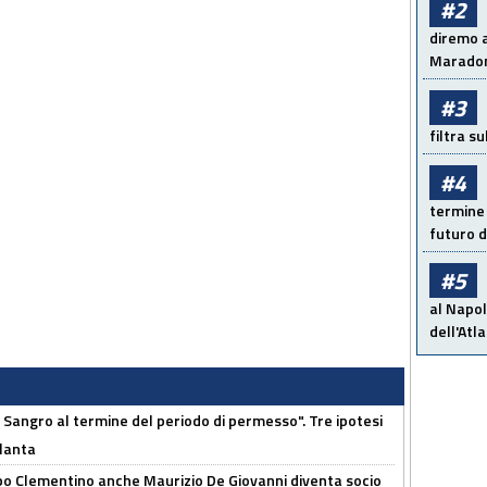
#2
diremo a
Maradon
#3
filtra s
#4
termine 
futuro d
#5
al Napol
dell'Atl
 Sangro al termine del periodo di permesso". Tre ipotesi
tlanta
dopo Clementino anche Maurizio De Giovanni diventa socio