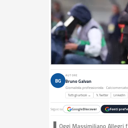
AUTORE
BG
Bruno Galvan
Giornalista professionista · Calciomercat
Tutti gli articoli →
𝕏 Twitter
LinkedIn
Google
Discover
Fonti prefe
Seguici su
Oggi Massimiliano Allegri f