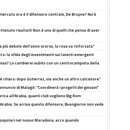
l mercato ora è il difensore centrale, De Bruyne? Avrà
ttenuto risultati! Non è uno di quelli che pensa di aver
a più debole dell'anno scorso, la rosa va rinforzata"
ro: la sfida degli investimenti sui talenti emergenti
uissa? Lo cambierei subito con un centrocampista della
 è chiaro: dopo Gutierrez, via anche un altro calciatore"
'annuncio di Malagò: "Coordinerà i progetti dei giovani"
erica all'Arabia, quanti club vogliono Big Rom
 Arabia. Se arriva questo difensore, Buongiorno non vede
 popolari nel nuovo Maradona, ecco quando