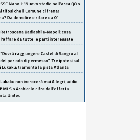
SSC Napoli: "Nuovo stadio nell'area Q8 o
i tifosi che il Comune ci frena!
a? Da demolire e rifare da 0"
Retroscena Badiashile-Napoli: cosa
ull'affare da tutte le parti interessate
"Dovrà raggiungere Castel di Sangro al
del periodo di permesso". Tre ipotesi sul
i Lukaku: tramonta la pista Atlanta
Lukaku non incrocerà mai Allegri, addio
i! MLS o Arabia: le cifre dell'offerta
anta United