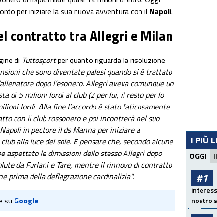
ccordo per iniziare la sua nuova avventura con il
Napoli
.
l contratto tra Allegri e Milan
gine di
Tuttosport
per quanto riguarda la risoluzione
nsioni che sono diventate palesi quando si è trattato
l’allenatore dopo l’esonero. Allegri aveva comunque un
a di 5 milioni lordi al club (2 per lui, il resto per lo
ilioni lordi. Alla fine l’accordo è stato faticosamente
ratto con il club rossonero e poi incontrerà nel suo
 Napoli in pectore il ds Manna per iniziare a
I PIÙ 
lub alla luce del sole. E pensare che, secondo alcune
be aspettato le dimissioni dello stesso Allegri dopo
OGGI
I
lute da Furlani e Tare, mentre il rinnovo di contratto
#1
e prima della deflagrazione cardinalizia".
interess
e su
Google
nostro s