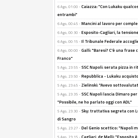
Caiazza: "Con Lukaku qualcos
6 Ago, 01:00 -
entrambi"
Mancini al lavoro per completa
6 Ago, 00:45 -
Esposito-Cagliari, la tensione
6 Ago, 00:30 -
Il Tribunale Federale accoglie 
6 Ago, 00:15 -
Galli: "Baresi? C'è una frase
6 Ago, 00:00 -
Franco"
SSC Napoli: serata pizza in ri
5 Ago, 23:55 -
Repubblica - Lukaku acquisto
5 Ago, 23:50 -
Zielinski: "Avevo sottovaluta
5 Ago, 23:45 -
SSC Napoli lascia Dimaro per 
5 Ago, 23:35 -
"Possibile, ne ho parlato oggi con ADL"
Sky: trattativa segreta con 
5 Ago, 23:30 -
di Sangro
Del Genio scettico: "Napoli m
5 Ago, 23:27 -
Cagliari, dg Melli: "Esposito
5 Ago, 23:15 -