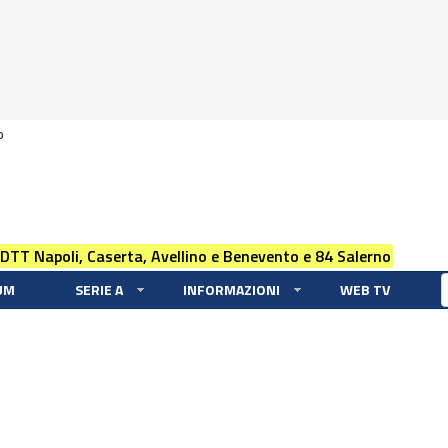
0
 DTT Napoli, Caserta, Avellino e Benevento e 84 Salerno
UM
SERIE A
INFORMAZIONI
WEB TV