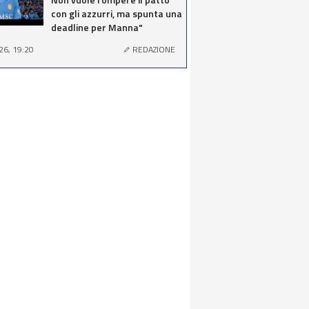
con gli azzurri, ma spunta una
deadline per Manna"
26, 19:20
REDAZIONE