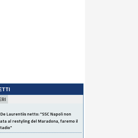
LETTI
ERI
De Laurentiis netto: "SSC Napoli non
ata al restyling del Maradona, faremo il
tadio"