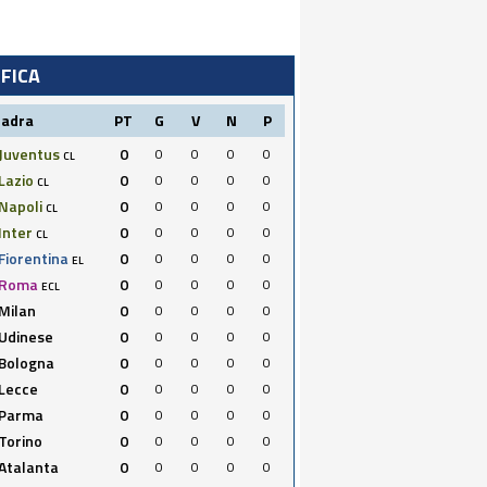
IFICA
uadra
PT
G
V
N
P
Juventus
0
0
0
0
0
CL
Lazio
0
0
0
0
0
CL
Napoli
0
0
0
0
0
CL
Inter
0
0
0
0
0
CL
Fiorentina
0
0
0
0
0
EL
Roma
0
0
0
0
0
ECL
Milan
0
0
0
0
0
Udinese
0
0
0
0
0
Bologna
0
0
0
0
0
Lecce
0
0
0
0
0
Parma
0
0
0
0
0
Torino
0
0
0
0
0
Atalanta
0
0
0
0
0