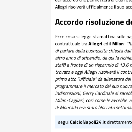
Allegri risolverà ufficialmente il suo a
Accordo risoluzione de
Ecco cosa si legge stamattina sulle pa
contrattuale tra
Allegri
ed il
Milan
:
"Te
di parlare della buonuscita chiesta dal
altro anno di stipendio, da qui la richiest
staff) a fronte di un risparmio di 13,6 m
trovato e oggi Allegri risolverà il cont
primo atto “ufficiale” da allenatore del
programmare il mercato del suo nuovo c
indiscrezioni, Gerry Cardinale si sareb
Milan-Cagliari, così come le avrebbe vo
di Moncada era stato bloccato settiman
segui
CalcioNapoli24.it
direttament