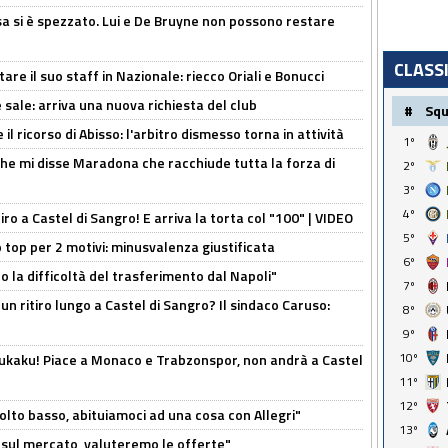
a si è spezzato. Lui e De Bruyne non possono restare
CLASS
re il suo staff in Nazionale: riecco Oriali e Bonucci
 sale: arriva una nuova richiesta del club
#
Sq
il ricorso di Abisso: l'arbitro dismesso torna in attività
1º
 che mi disse Maradona che racchiude tutta la forza di
2º
3º
4º
tiro a Castel di Sangro! E arriva la torta col "100" | VIDEO
5º
 top per 2 motivi: minusvalenza giustificata
6º
to la difficoltà del trasferimento dal Napoli"
7º
un ritiro lungo a Castel di Sangro? Il sindaco Caruso:
8º
9º
10º
Lukaku! Piace a Monaco e Trabzonspor, non andrà a Castel
11º
12º
olto basso, abituiamoci ad una cosa con Allegri"
13º
 è sul mercato, valuteremo le offerte"