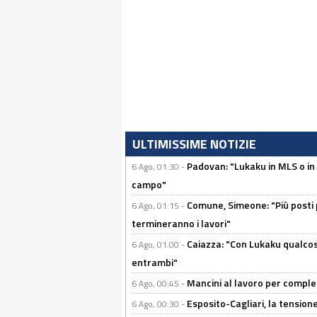
ULTIMISSIME NOTIZIE
Padovan: "Lukaku in MLS o in
6 Ago, 01:30 -
campo"
Comune, Simeone: "Più posti
6 Ago, 01:15 -
termineranno i lavori"
Caiazza: "Con Lukaku qualcos
6 Ago, 01:00 -
entrambi"
Mancini al lavoro per completa
6 Ago, 00:45 -
Esposito-Cagliari, la tensione
6 Ago, 00:30 -