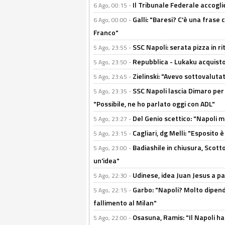
Il Tribunale Federale accoglie 
6 Ago, 00:15 -
Galli: "Baresi? C'è una frase
6 Ago, 00:00 -
Franco"
SSC Napoli: serata pizza in ri
5 Ago, 23:55 -
Repubblica - Lukaku acquisto
5 Ago, 23:50 -
Zielinski: "Avevo sottovaluta
5 Ago, 23:45 -
SSC Napoli lascia Dimaro per 
5 Ago, 23:35 -
"Possibile, ne ho parlato oggi con ADL"
Del Genio scettico: "Napoli m
5 Ago, 23:27 -
Cagliari, dg Melli: "Esposito
5 Ago, 23:15 -
Badiashile in chiusura, Scotto
5 Ago, 23:00 -
un'idea"
Udinese, idea Juan Jesus a p
5 Ago, 22:30 -
Garbo: "Napoli? Molto dipender
5 Ago, 22:15 -
fallimento al Milan"
Osasuna, Ramis: "Il Napoli ha
5 Ago, 22:00 -