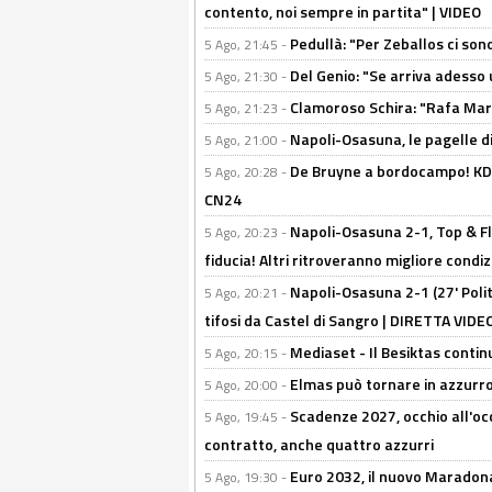
contento, noi sempre in partita" | VIDEO
Pedullà: "Per Zeballos ci son
5 Ago, 21:45 -
Del Genio: "Se arriva adesso 
5 Ago, 21:30 -
Clamoroso Schira: "Rafa Mari
5 Ago, 21:23 -
Napoli-Osasuna, le pagelle di
5 Ago, 21:00 -
De Bruyne a bordocampo! KDB
5 Ago, 20:28 -
CN24
Napoli-Osasuna 2-1, Top & Fl
5 Ago, 20:23 -
fiducia! Altri ritroveranno migliore condi
Napoli-Osasuna 2-1 (27' Polita
5 Ago, 20:21 -
tifosi da Castel di Sangro | DIRETTA VIDE
Mediaset - Il Besiktas contin
5 Ago, 20:15 -
Elmas può tornare in azzurro:
5 Ago, 20:00 -
Scadenze 2027, occhio all'occ
5 Ago, 19:45 -
contratto, anche quattro azzurri
Euro 2032, il nuovo Maradon
5 Ago, 19:30 -