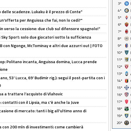
3º
4º
o delle scadenze. Lukaku è il prezzo di Conte"
5º
un'offerta per Anguissa che fai, non lo cedi?"
6º
n verso la cessione: due club sul difensore spagnolo!"
7º
 Sky Sport: solo due giocatori sotto la sufficienza
8º
 con Ngonge, McTominay e altri due azzurri out | FOTO
9º
10º
11º
op: Politano incanta, Anguissa domina, Lucca prende
12º
zione
13º
no, 53' Lucca, 69' Budimir rig.): segui il post-partita con i
14º
O
15º
ua a trattare l'acquisto di Vlahovic
16º
17º
 contatti con il Lipsia, ma c'è anche la Juve
18º
asione di mercato: tanti i big all'ultimo anno di
19º
20º
a con 200 mln di investimenti: come cambierà