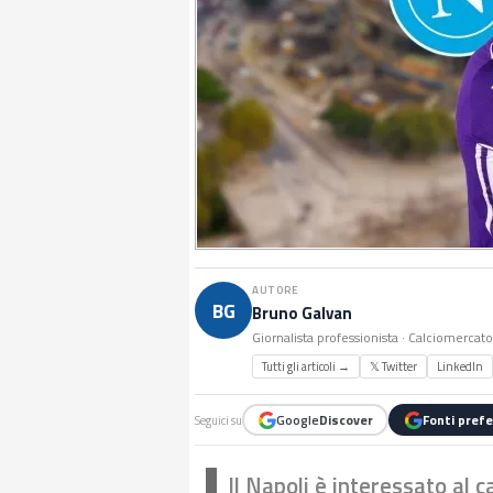
AUTORE
BG
Bruno Galvan
Giornalista professionista · Calciomercat
Tutti gli articoli →
𝕏 Twitter
LinkedIn
Google
Discover
Fonti prefe
Seguici su
Il Napoli è interessato al 