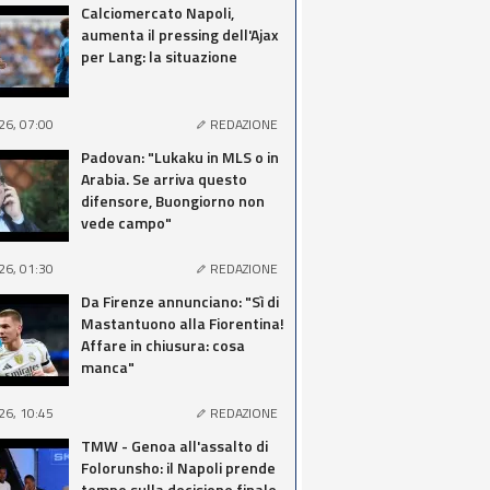
Calciomercato Napoli,
aumenta il pressing dell'Ajax
per Lang: la situazione
26, 07:00
REDAZIONE
Padovan: "Lukaku in MLS o in
Arabia. Se arriva questo
difensore, Buongiorno non
vede campo"
26, 01:30
REDAZIONE
Da Firenze annunciano: "Sì di
Mastantuono alla Fiorentina!
Affare in chiusura: cosa
manca"
26, 10:45
REDAZIONE
TMW - Genoa all'assalto di
Folorunsho: il Napoli prende
tempo sulla decisione finale