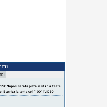
LETTI
ERI
SSC Napoli: serata pizza in ritiro a Castel
o! E arriva la torta col "100" | VIDEO