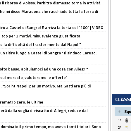
il ricorso di Abisso: l'arbitro dismesso torna in attività
 che mi disse Maradona che racchiude tutta la forza di
tiro a Castel di Sangro! E arriva la torta col "100" | VIDEO
 top per 2 motivi: minusvalenza giustificata
to la difficoltà del trasferimento dal Napoli"
un ritiro lungo a Castel di Sangro? Il sindaco Caruso:
olto basso, abituiamoci ad una cosa con Allegri"
 è sul mercato, valuteremo le offerte"
: "Sprint Napoli per un motivo. Ma Gatti era più di
CLASS
arametro zero: le ultime
à dalla voglia di riscatto di Allegri, reduce dal
#
Sq
1º
 dominato il primo tempo, ma aveva tanti titolari! Sono
2º