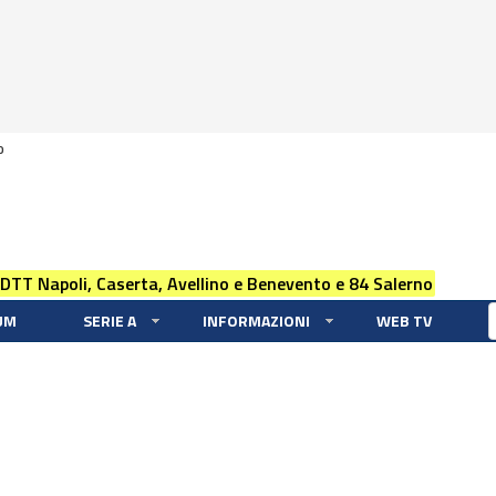
0
 DTT Napoli, Caserta, Avellino e Benevento e 84 Salerno
UM
SERIE A
INFORMAZIONI
WEB TV