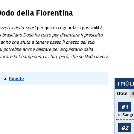
Dodo della Fiorentina
zzetta dello Sport
per quanto riguarda la possibilità
Il brasiliano Dodo ha tutto per diventare il prescelto,
anno che aiuta a tenere basso il prezzo del suo
oni potrebbe anche bastare per acquistarlo dalla
i giocare la Champions. Occhio, però, che su Dodo lavora
e su
Google
I PIÙ 
OGGI
I
#1
di Sangr
#2